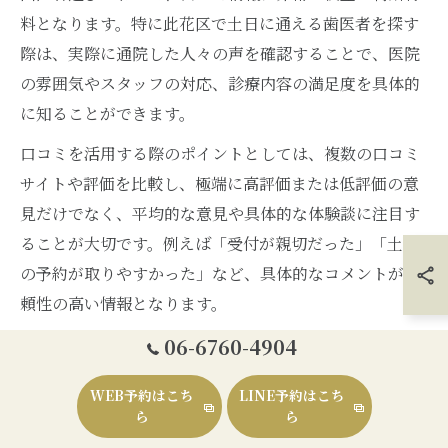
料となります。特に此花区で土日に通える歯医者を探す
際は、実際に通院した人々の声を確認することで、医院
の雰囲気やスタッフの対応、診療内容の満足度を具体的
に知ることができます。
口コミを活用する際のポイントとしては、複数の口コミ
サイトや評価を比較し、極端に高評価または低評価の意
見だけでなく、平均的な意見や具体的な体験談に注目す
ることが大切です。例えば「受付が親切だった」「土日
の予約が取りやすかった」など、具体的なコメントが信
頼性の高い情報となります。
一方で、口コミには個人の主観が含まれるため、すべて
06-6760-4904
を鵜呑みにするのはリスクもあります。医院の公式情報
WEB予約はこち
LINE予約はこち
や実際の診療内容、診療時間なども必ず確認し、自分や
ら
ら
家族のニーズに合っているかを総合的に判断しましょ