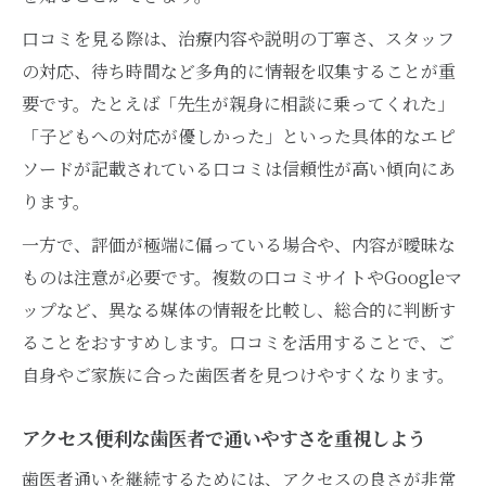
歯医者の予約時間や最終受付のポイント
口コミを見る際は、治療内容や説明の丁寧さ、スタッフ
歯医者の診療時間と自分の生活を合わせる
の対応、待ち時間など多角的に情報を収集することが重
方法
要です。たとえば「先生が親身に相談に乗ってくれた」
オンライン診療対応の歯医者活用術を紹介
「子どもへの対応が優しかった」といった具体的なエピ
定期通院を叶える土日歯医者活用のコツ
ソードが記載されている口コミは信頼性が高い傾向にあ
土日も通える歯医者で定期検診を続ける方
ります。
法
一方で、評価が極端に偏っている場合や、内容が曖昧な
歯医者の予約忘れを防ぐための工夫をご紹
ものは注意が必要です。複数の口コミサイトやGoogleマ
介
ップなど、異なる媒体の情報を比較し、総合的に判断す
長期的な健康維持に役立つ歯医者の選び方
ることをおすすめします。口コミを活用することで、ご
歯医者の診療計画で家族の健康管理を強化
自身やご家族に合った歯医者を見つけやすくなります。
歯医者通院を習慣化するためのポイント解
アクセス便利な歯医者で通いやすさを重視しよう
説
歯医者通いを継続するためには、アクセスの良さが非常