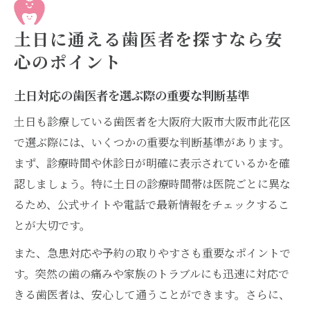
歯医者選びで確認したい予約方法の種類と
は
土日に通える歯医者を探すなら安
家族の健康を守る歯医者選びのポイントま
心のポイント
とめ
忙しい方へおすすめの歯医者利用術
土日対応の歯医者を選ぶ際の重要な判断基準
短時間診療が魅力の歯医者を賢く活用する
土日も診療している歯医者を大阪府大阪市大阪市此花区
方法
で選ぶ際には、いくつかの重要な判断基準があります。
ネット予約が便利な歯医者を選ぶメリット
まず、診療時間や休診日が明確に表示されているかを確
認しましょう。特に土日の診療時間帯は医院ごとに異な
仕事帰りにも通える歯医者の活用ポイント
るため、公式サイトや電話で最新情報をチェックするこ
土日も診療可能な歯医者で時間を有効活用
とが大切です。
忙しい方に優しい歯医者のサービスとは何
か
また、急患対応や予約の取りやすさも重要なポイントで
す。突然の歯の痛みや家族のトラブルにも迅速に対応で
家族で通いやすい歯医者の選び方を解説
きる歯医者は、安心して通うことができます。さらに、
家族全員に対応できる歯医者選びの基本