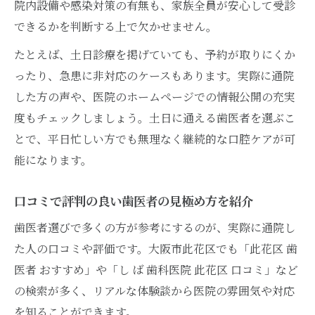
院内設備や感染対策の有無も、家族全員が安心して受診
バリアフリー対応の歯医者があると安心
できるかを判断する上で欠かせません。
子ども連れでも通いやすい歯医者の特徴
たとえば、土日診療を掲げていても、予約が取りにくか
多様な診療科目を持つ歯医者のメリット
ったり、急患に非対応のケースもあります。実際に通院
家族で通える歯医者の口コミ活用術を紹介
した方の声や、医院のホームページでの情報公開の充実
歯医者の特徴と土日診療の魅力に注目
度もチェックしましょう。土日に通える歯医者を選ぶこ
土日診療が可能な歯医者の強みを徹底解説
とで、平日忙しい方でも無理なく継続的な口腔ケアが可
幅広い治療分野を提供する歯医者の魅力
能になります。
歯医者の最新設備で安心の治療体験を実現
口コミで評判の良い歯医者の見極め方を紹介
痛みに配慮した歯医者の治療技術を紹介
歯医者選びで多くの方が参考にするのが、実際に通院し
歯医者の衛生管理体制が重要な理由とは
た人の口コミや評価です。大阪市此花区でも「此花区 歯
大阪市此花区で歯医者選びに役立つ豆知識
医者 おすすめ」や「し ば 歯科医院 此花区 口コミ」など
歯医者の口コミ情報を上手に活用するコツ
の検索が多く、リアルな体験談から医院の雰囲気や対応
此花区で注目の歯医者選びの基準を解説
を知ることができます。