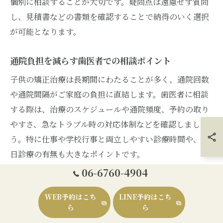
個別に相談することが大切です。疑問点は遠慮せず質問
し、見積書などの書類を確認することで納得のいく選択
が可能となります。
通院負担を減らす歯医者での相談ポイント
子供の矯正治療は長期間にわたることが多く、通院回数
や通院間隔がご家庭の負担に直結します。歯医者に相談
する際は、治療のスケジュールや通院頻度、予約の取り
やすさ、急なトラブル時の対応体制などを確認しましょ
う。特に仕事や学校行事と両立しやすい診療時間や、土
日診療の有無も大きなポイントです。
06-6760-4904
また、お子様が歯医者に通うことをストレスに感じない
よう、歯科医師やスタッフの対応、待合室の雰囲気にも
WEB予約はこち
LINE予約はこち
注目しましょう。初回相談時に実際のスタッフとのやり
ら
ら
取りや院内の様子を観察し、安心して長期通院できるか