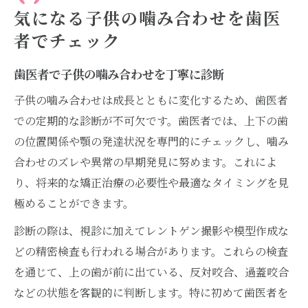
自然に治る？子供の受け口や反対咬合の見極め
気になる子供の噛み合わせを歯医
方
者でチェック
歯医者で受け口が自然に治るかを判断
歯医者で子供の噛み合わせを丁寧に診断
反対咬合の自然治癒と歯医者の役割
子供の噛み合わせは成長とともに変化するため、歯医者
歯医者が教える子供の噛み合わせ見極めポ
での定期的な診断が不可欠です。歯医者では、上下の歯
イント
の位置関係や顎の発達状況を専門的にチェックし、噛み
過蓋咬合は歯医者でトレーニング法を相談
合わせのズレや異常の早期発見に努めます。これによ
歯医者で受け口・反対咬合を早期に見極め
り、将来的な矯正治療の必要性や最適なタイミングを見
る
極めることができます。
噛み合わせ矯正の開始時期と歯医者選びのポイ
診断の際は、視診に加えてレントゲン撮影や模型作成な
ント
どの精密検査も行われる場合があります。これらの検査
歯医者で子供の矯正開始時期を見極める
を通じて、上の歯が前に出ている、反対咬合、過蓋咬合
噛み合わせ矯正は歯医者選びが重要な理由
などの状態を客観的に判断します。特に初めて歯医者を
歯医者で反対咬合矯正はいつから始める？