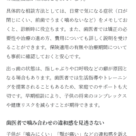
歯医者で噛み合わせ矯正費用を賢く比較
具体的な相談方法としては、日常で気になる症状（口が
保険適用や自費の違いを歯医者で解説
閉じにくい、前歯でうまく噛めないなど）をメモしてお
歯医者で子供の矯正費用プランを立てる
くと、診断時に役立ちます。また、歯医者では矯正の必
将来の再治療や噛み合わせへの影響をしっかり
要性や治療の進め方、費用についても詳しく説明を受け
予防
ることができます。保険適用の有無や治療期間について
歯医者で再治療リスクを早期に予防する方
も事前に確認しておくと安心です。
法
出っ歯の状態は、指しゃぶりや口呼吸などの癖が原因と
噛み合わせの将来を歯医者と一緒に守る工
なる場合もあります。歯医者では生活指導やトレーニン
夫
グを提案されることもあるため、家庭でのサポートも大
歯医者が勧める再治療回避の噛み合わせ対
切です。早期相談により、子供の将来のコンプレックス
策
や健康リスクを減らすことが期待できます。
成長後の影響を歯医者と事前に見通そう
歯医者で噛み合わせの違和感を見逃さない
歯医者で将来の噛み合わせ予防を徹底する
子供が「噛みにくい」「顎が痛い」などの違和感を訴え