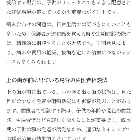
受診する場合は、子供がリラックスできるよう配慮され
子供の噛み合わせに強い歯医者の選び方
た診察環境が整っているかも重要なポイントです。
矯正費用も考慮した歯医者選びのコツ
噛み合わせの問題は、日常生活では気づきにくいことも
成長に合わせた噛み合わせ治療の方法や保険適
多いため、保護者が違和感を覚えた時や定期健診の際に
用例
は、積極的に相談することが大切です。早期発見によ
歯医者で成長期の噛み合わせ治療を提案
り、痛みや費用の軽減、抜歯を避けた治療につながるケ
噛み合わせ矯正と保険適用の歯医者相談法
ースも多くみられます。
歯医者で受けられる噛み合わせ治療の種類
上の歯が前に出ている場合の歯医者相談法
子供の噛み合わせ矯正費用と保険の関係
上の歯が前に出ている、いわゆる出っ歯の状態は、見た
成長を活かす歯医者の噛み合わせ治療法
目だけでなく発音や咀嚼機能にも影響が及ぶことがあり
矯正費用や通院負担を歯医者で丁寧に相談しよ
ます。歯医者で相談する際は、子供の年齢や現在の歯並
う
び、生活習慣なども詳しく伝えることが重要です。成長
矯正費用の詳細は歯医者でしっかり確認
期の子供は顎の発達が活発なため、適切なタイミングで
通院負担を減らす歯医者での相談ポイント
の矯正治療が効果的とされています。