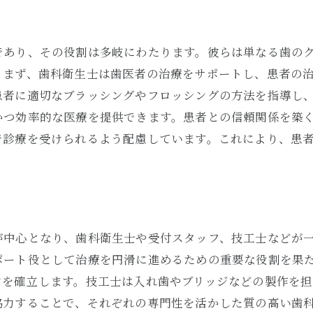
スタッフの対応とコミュニケーション
過去の患者の体験談を活用する
であり、その役割は多岐にわたります。彼らは単なる歯の
信頼できる歯医者と専門医の判断基準
。まず、歯科衛生士は歯医者の治療をサポートし、患者の
長期的なケアを考慮した選び方
患者に適切なブラッシングやフロッシングの方法を指導し
かつ効率的な医療を提供できます。患者との信頼関係を築
で診療を受けられるよう配慮しています。これにより、患
が中心となり、歯科衛生士や受付スタッフ、技工士などが
ポート役として治療を円滑に進めるための重要な役割を果
ンを確立します。技工士は入れ歯やブリッジなどの製作を
協力することで、それぞれの専門性を活かした質の高い歯