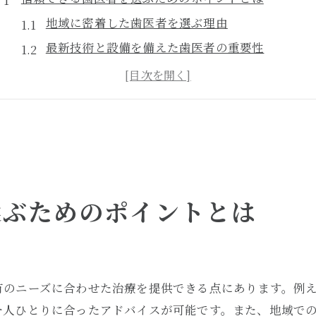
地域に密着した歯医者を選ぶ理由
最新技術と設備を備えた歯医者の重要性
口コミと評判から歯医者を見極める方法
初診時に確認すべき歯医者の特徴
信頼できる歯科医師の資格と経験
患者とのコミュニケーションを大切にする歯医者
歯科衛生士の視点から見る理想的な歯医者の条件
歯科衛生士の役割とその重要性
選ぶためのポイントとは
理想的な歯科医院のスタッフ構成
患者ケアに対する歯科衛生士の視点
歯科衛生士が見る治療環境のポイント
有のニーズに合わせた治療を提供できる点にあります。例
プロフェッショナルな歯科衛生士の育成
一人ひとりに合ったアドバイスが可能です。また、地域で