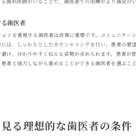
きる歯科医師がいることで、歯医者での治療がより満足の
初診時の対応から見える歯科医院の質
他の患者の口コミを参考にする
する歯医者
長期的なケアが可能な歯医者を選ぶ
ションを重視する歯医者は非常に重要です。コミュニケー
歯科衛生士から学ぶ信頼できる歯医者の選び方
時には、しっかりとしたカウンセリングを行い、患者の要
歯科衛生士が教える選び方の基本
を避け、分かりやすく伝える姿勢が求められます。患者が
治療技術と患者ケアの両立を図る歯医者
、患者と協力しながら進めることができる歯医者を選ぶこ
歯科衛生士の経験に基づく選び方のヒント
長期的な口腔健康を支える歯医者
信頼性の高い歯科医院の特徴
歯科衛生士が推薦する歯医者選びのポイント
歯医者選びで後悔しないためのチェックポイント
ら見る理想的な歯医者の条件
初診時に確認すべき重要ポイント
設備や技術の質を見極める方法