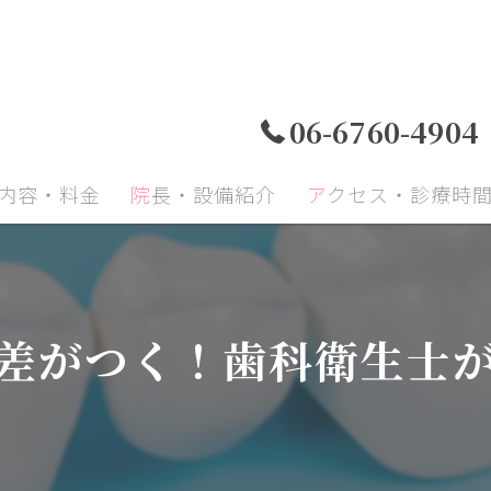
06-6760-4904
療内容・料金
院長・設備紹介
アクセス・診療時
小児歯科
小児矯正
成人
差がつく！歯科衛生士
顎関節症
予防治療
口腔
再生療法
インプラント
セラ