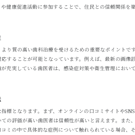
歯科衛生士として推奨する歯医者の選び方
トや健康促進活動に参加することで、住民との信頼関係を
歯医者選びで知っておくべき歯科衛生士の役割
歯科衛生士が担う日々のケア
専門的なアドバイスを提供する歯科衛生士
性
歯科衛生士の視点で見る治療計画
、より質の高い歯科治療を受けるための重要なポイントで
患者の口腔健康を支える歯科衛生士
対応することが可能となっています。例えば、最新の画像
歯科衛生士が果たす予防歯科の役割
備が充実している歯医者は、感染症対策や衛生管理におい
信頼できる歯科チームにおける歯科衛生士の存在
歯医者の選び方が口腔健康に与える影響とは
歯医者選びが予防歯科に与える影響
法
質の高い治療が長期的健康に寄与する理由
指標となります。まず、オンラインの口コミサイトやSN
適切な歯医者選びがもたらす安心感
いての評価が高い歯医者は信頼性が高いと言えます。また
不適切な歯医者選びによるリスク
口コミの中で具体的な症例について触れられている場合、