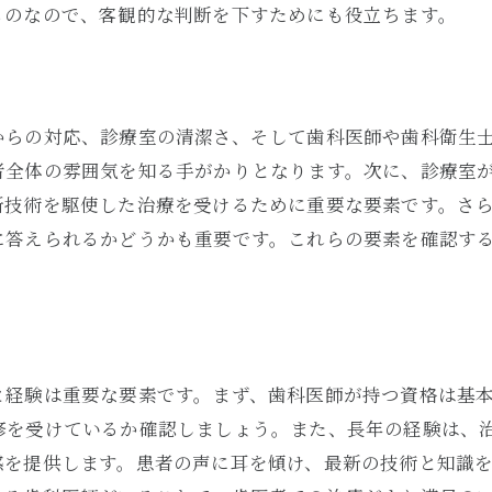
歯科衛生士が指摘する選び方のポイント
ものなので、客観的な判断を下すためにも役立ちます。
口腔健康を守るための歯医者選びの重要性
プロが教える歯医者選びの極意とは
歯科衛生士が教える歯医者選びの基準
からの対応、診療室の清潔さ、そして歯科医師や歯科衛生
信頼できる歯医者と専門医の違い
者全体の雰囲気を知る手がかりとなります。次に、診療室
新技術を駆使した治療を受けるために重要な要素です。さ
安心して通える歯医者の見極め方
に答えられるかどうかも重要です。これらの要素を確認す
プロが推奨する歯医者選びのステップ
実際の体験に基づく歯医者選びのポイント
患者の声を参考にした選び方
安心して通える歯医者を見極める方法
と経験は重要な要素です。まず、歯科医師が持つ資格は基
地域密着型歯医者の魅力
修を受けているか確認しましょう。また、長年の経験は、
設備と技術の最新度を確認する
感を提供します。患者の声に耳を傾け、最新の技術と知識
信頼できるスタッフと歯科衛生士の存在