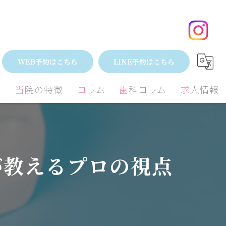
歯医者の選び方で差がつく！歯科衛生士が教えるプロの視点
WEB予約はこちら
LINE予約はこちら
間
当院の特徴
コラム
歯科コラム
求人情報
小児歯科
矯正
むし歯
矯正
が教えるプロの視点
外科
歯周病治療
歯周病
ミック
ホワイトニング
予防歯科
親知らず