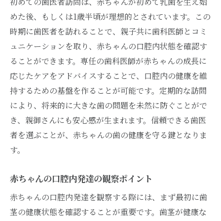
初めての歯医者訪問は、赤ちゃんが初めて乳歯を生え始
大阪府大阪市河南町で親が信頼できる歯医者を
めた後、もしくは1歳半頃が理想的とされています。この
見つける方法
時期に歯医者を訪れることで、親子共に歯科医師とコミ
地域の口コミを活用する
ュニケーションを取り、赤ちゃんの口腔内状態を確認す
ネットでの情報収集のポイント
ることができます。専任の歯科医師が赤ちゃんの成長に
親しい友人や家族からの紹介
応じたケアをアドバイスすることで、口腔内の健康を維
歯科クリニックの訪問前確認事項
持するための基盤を作ることが可能です。定期的な訪問
により、将来的に大きな歯の問題を未然に防ぐことがで
医師との初回相談で確認すべきこと
き、親御さんにも安心感が生まれます。信頼できる歯医
長期的な通院計画を立てる
者を選ぶことが、赤ちゃんの歯の健康を守る鍵となりま
赤ちゃんの歯の健康を守る歯医者選びの重要性
す。
歯の健康がもたらす生活への影響
予防歯科の重要性とその効果
赤ちゃんの口腔内発達の観察ポイント
信頼できる歯医者との長期的関係
赤ちゃんの口腔内発達を観察する際には、まず最初に歯
初期虫歯の早期発見のメリット
茎の健康状態を確認することが重要です。歯茎が健康な