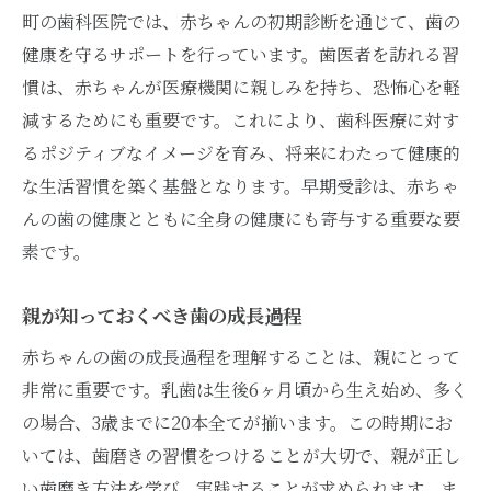
町の歯科医院では、赤ちゃんの初期診断を通じて、歯の
歯医者に関する不安を減らす方法
健康を守るサポートを行っています。歯医者を訪れる習
信頼関係を築く会話術
慣は、赤ちゃんが医療機関に親しみを持ち、恐怖心を軽
親も一緒に体験する診察の流れ
減するためにも重要です。これにより、歯科医療に対す
家族全員でのオーラルヘルスの重要性
るポジティブなイメージを育み、将来にわたって健康的
大阪府大阪市河南町で歯医者選びに悩む親に贈
な生活習慣を築く基盤となります。早期受診は、赤ちゃ
るアドバイス
んの歯の健康とともに全身の健康にも寄与する重要な要
地元での評判を参考にする
素です。
公式ホームページでの情報確認
親が知っておくべき歯の成長過程
歯科医の専門性を見極めるポイント
赤ちゃんの歯の成長過程を理解することは、親にとって
親友や知人の経験を聞く
非常に重要です。乳歯は生後6ヶ月頃から生え始め、多く
複数の歯医者を比較検討する
の場合、3歳までに20本全てが揃います。この時期にお
実際の訪問での決定的要因
いては、歯磨きの習慣をつけることが大切で、親が正し
い歯磨き方法を学び、実践することが求められます。ま