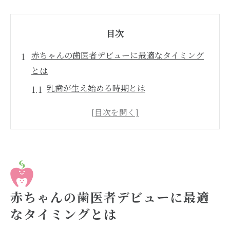
目次
赤ちゃんの歯医者デビューに最適なタイミング
とは
乳歯が生え始める時期とは
初めての歯医者訪問の理想的な年齢
赤ちゃんの口腔内発達の観察ポイント
早期受診が与える長期的なメリット
親が知っておくべき歯の成長過程
定期検診を続ける重要性
赤ちゃんの歯医者選び大阪府河南町で親が考慮
赤ちゃんの歯医者デビューに最適
すべきポイント
なタイミングとは
小児歯科の専門性とは