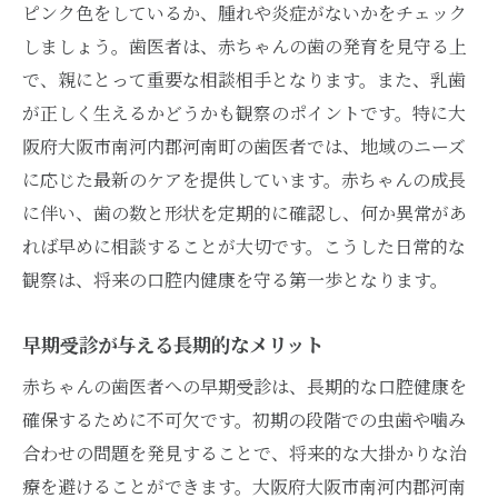
成長に応じた適切な治療計画
ピンク色をしているか、腫れや炎症がないかをチェック
健康な口腔環境を保つためのアドバイス
しましょう。歯医者は、赤ちゃんの歯の発育を見守る上
で、親にとって重要な相談相手となります。また、乳歯
歯医者での初診赤ちゃんをリラックスさせる秘
が正しく生えるかどうかも観察のポイントです。特に大
訣
阪府大阪市南河内郡河南町の歯医者では、地域のニーズ
親がリラックスすることの重要性
に応じた最新のケアを提供しています。赤ちゃんの成長
診察前の簡単な準備運動
に伴い、歯の数と形状を定期的に確認し、何か異常があ
好きな絵本やおもちゃの活用
れば早めに相談することが大切です。こうした日常的な
歯医者さんへのポジティブな話し方
観察は、将来の口腔内健康を守る第一歩となります。
診察後のご褒美アイディア
次回への期待を高める方法
早期受診が与える長期的なメリット
赤ちゃんの歯医者デビュー親子での準備と心構
赤ちゃんの歯医者への早期受診は、長期的な口腔健康を
え
確保するために不可欠です。初期の段階での虫歯や噛み
子どもと一緒に学ぶ口腔ケア
合わせの問題を発見することで、将来的な大掛かりな治
療を避けることができます。大阪府大阪市南河内郡河南
初めての訪問前に親ができること