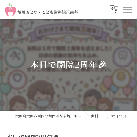
本日で開院2周年🎉
大阪府大阪市西区の歯医者なら境川おとな・こども歯科 矯正歯科
歯科コラム
本日で開院2周年🎉