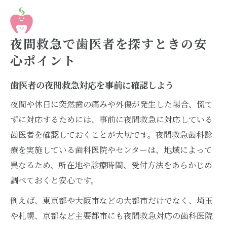
夜中に歯が痛い時の正しい応急処置法
歯医者を受診前にできる夜間応急処置の基
本
夜間救急で歯医者を探すときの安
夜間救急時の歯の痛みを和らげる応急ケア
心ポイント
歯医者に行けない時の夜間救急処置のコツ
歯医者の夜間救急対応を事前に確認しよう
家庭でできる歯の応急処置と注意点まとめ
夜間や休日に突然歯の痛みや外傷が発生した場合、慌て
夜中の歯痛に歯医者が勧める応急対応方法
ずに対応するためには、事前に夜間救急に対応している
休日の歯科トラブルに慌てないための知識
歯医者を確認しておくことが大切です。夜間救急歯科診
休日でも安心な歯医者夜間救急の利用法
療を実施している歯科医院やセンターは、地域によって
歯医者が解説する休日トラブルの対処ポイ
異なるため、所在地や診療時間、受付方法をあらかじめ
ント
調べておくと安心です。
歯科救急外来での休日受付の流れと注意点
例えば、東京都や大阪市などの大都市だけでなく、埼玉
歯医者夜間救急を休日に使う際の心構え
や札幌、京都など主要都市にも夜間救急対応の歯科医院
休日に歯が痛い時の歯医者の探し方ガイド