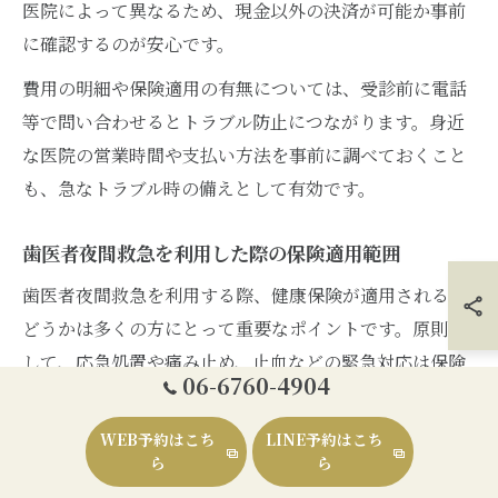
医院によって異なるため、現金以外の決済が可能か事前
に確認するのが安心です。
費用の明細や保険適用の有無については、受診前に電話
等で問い合わせるとトラブル防止につながります。身近
な医院の営業時間や支払い方法を事前に調べておくこと
も、急なトラブル時の備えとして有効です。
歯医者夜間救急を利用した際の保険適用範囲
歯医者夜間救急を利用する際、健康保険が適用されるか
どうかは多くの方にとって重要なポイントです。原則と
して、応急処置や痛み止め、止血などの緊急対応は保険
06-6760-4904
診療の範囲内で受けられます。保険証を持参すれば、自
己負担は通常の3割となります。
WEB予約はこち
LINE予約はこち
ら
ら
ただし、夜間や休日の診療では、夜間加算・休日加算と