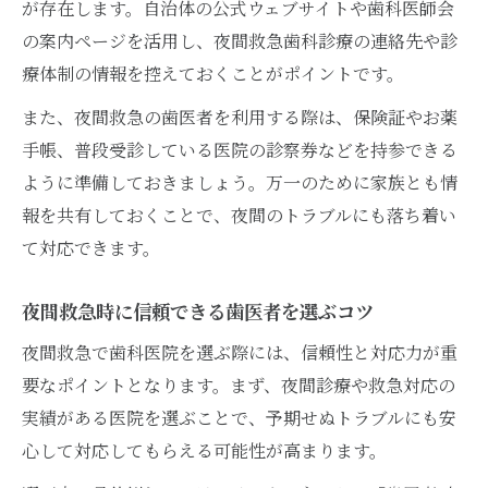
が存在します。自治体の公式ウェブサイトや歯科医師会
急な歯の痛みに夜間歯医者が重要な理由
の案内ページを活用し、夜間救急歯科診療の連絡先や診
療体制の情報を控えておくことがポイントです。
夜間救急の歯医者利用が安心につながる理
由
また、夜間救急の歯医者を利用する際は、保険証やお薬
急な痛みに夜間歯医者が役立つシーンとは
手帳、普段受診している医院の診察券などを持参できる
歯医者夜間救急が求められる現代の背景
ように準備しておきましょう。万一のために家族とも情
報を共有しておくことで、夜間のトラブルにも落ち着い
夜間の歯痛が放置できない理由と歯医者の
て対応できます。
役割
歯医者夜間救急の必要性を実体験から解説
夜間救急時に信頼できる歯医者を選ぶコツ
歯医者夜間救急の利用時に知っておくべき費用
夜間救急で歯科医院を選ぶ際には、信頼性と対応力が重
歯医者夜間救急の費用相場と支払いの注意
要なポイントとなります。まず、夜間診療や救急対応の
点
実績がある医院を選ぶことで、予期せぬトラブルにも安
夜間救急歯医者の費用に関するよくある疑
心して対応してもらえる可能性が高まります。
問