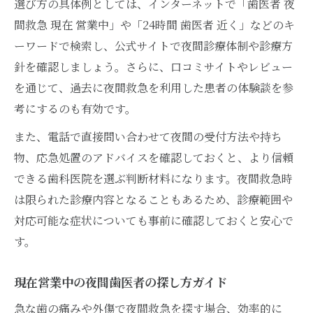
選び方の具体例としては、インターネットで「歯医者 夜
歯医者夜間救急を利用した際の保険適用範
間救急 現在 営業中」や「24時間 歯医者 近く」などのキ
囲
ーワードで検索し、公式サイトで夜間診療体制や診療方
お金が不安な時に歯医者夜間救急をどう選
針を確認しましょう。さらに、口コミサイトやレビュー
ぶか
を通じて、過去に夜間救急を利用した患者の体験談を参
費用負担を抑えるための歯医者利用のポイ
考にするのも有効です。
ント
また、電話で直接問い合わせて夜間の受付方法や持ち
心配な夜間の歯痛を和らげるための工夫とは
物、応急処置のアドバイスを確認しておくと、より信頼
歯医者へ行くまでの夜間歯痛緩和アイデア
できる歯科医院を選ぶ判断材料になります。夜間救急時
集
は限られた診療内容となることもあるため、診療範囲や
夜間救急前に歯の痛みを和らげるセルフケ
対応可能な症状についても事前に確認しておくと安心で
ア
す。
歯医者が教える夜間歯痛対策と応急処置法
市販薬と歯医者夜間救急の賢い使い分け方
現在営業中の夜間歯医者の探し方ガイド
夜間救急を待つ間にできる歯痛緩和の工夫
急な歯の痛みや外傷で夜間救急を探す場合、効率的に