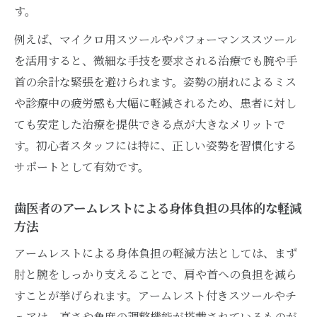
アームレスト採用で変わるチームの健康意
す。
識
例えば、マイクロ用スツールやパフォーマンススツール
マイクロ用スツール選びで歯医者のパフォーマ
を活用すると、微細な手技を要求される治療でも腕や手
ンス向上を目指す
首の余計な緊張を避けられます。姿勢の崩れによるミス
歯医者の診療効率を高めるマイクロ用スツ
や診療中の疲労感も大幅に軽減されるため、患者に対し
ールの選び方
ても安定した治療を提供できる点が大きなメリットで
アームレスト付きマイクロ用スツールの魅
す。初心者スタッフには特に、正しい姿勢を習慣化する
力を解説
サポートとして有効です。
パフォーマンス向上に寄与する適切なチェ
ア選び
歯医者のアームレストによる身体負担の具体的な軽減
方法
歯医者が重視したいアームレストの調整機
能
アームレストによる身体負担の軽減方法としては、まず
快適な診療姿勢を保つマイクロ用チェアの
肘と腕をしっかり支えることで、肩や首への負担を減ら
工夫
すことが挙げられます。アームレスト付きスツールやチ
ェアは、高さや角度の調整機能が搭載されているものが