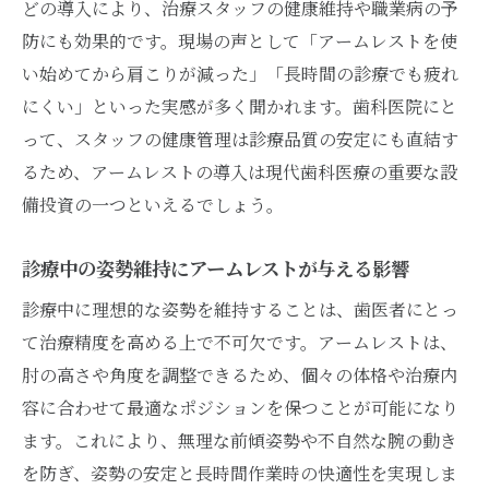
診療現場で選ばれるアームレストのデザイ
どの導入により、治療スタッフの健康維持や職業病の予
ンと利便性
防にも効果的です。現場の声として「アームレストを使
マイクロ用チェアと相性の良いアームレス
い始めてから肩こりが減った」「長時間の診療でも疲れ
トの特徴
にくい」といった実感が多く聞かれます。歯科医院にと
って、スタッフの健康管理は診療品質の安定にも直結す
アームレスト導入で変わる歯医者の働きやすさ
るため、アームレストの導入は現代歯科医療の重要な設
と健康管理
備投資の一つといえるでしょう。
歯医者の健康管理に役立つアームレストの
導入効果
診療中の姿勢維持にアームレストが与える影響
働きやすい歯医者を実現するアームレスト
診療中に理想的な姿勢を維持することは、歯医者にとっ
活用法
て治療精度を高める上で不可欠です。アームレストは、
スタッフの身体負担軽減にアームレストが
肘の高さや角度を調整できるため、個々の体格や治療内
与える影響
容に合わせて最適なポジションを保つことが可能になり
歯医者の作業姿勢改善とアームレストの関
ます。これにより、無理な前傾姿勢や不自然な腕の動き
連性
を防ぎ、姿勢の安定と長時間作業時の快適性を実現しま