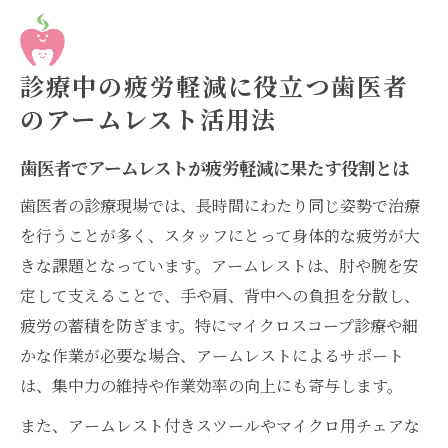
歯医者のアームレストによる身体負担の具
体的な軽減方法
患者もスタッフも快適な歯医者のアームレ
診療中の疲労軽減に役立つ歯医者
スト活用術
のアームレスト活用法
アームレスト導入で診療効率が向上する理
由
歯医者でアームレストが疲労軽減に果たす役割とは
歯医者の快適な診療環境づくりに欠かせないア
歯医者の診療現場では、長時間にわたり同じ姿勢で治療
ームレストの特長
を行うことが多く、スタッフにとって身体的な疲労が大
歯医者の診療環境を支えるアームレストの
きな課題となっています。アームレストは、肘や腕を安
特長解説
定して支えることで、手や肩、背中への負担を分散し、
アームレストが快適性向上に貢献するポイ
疲労の蓄積を防ぎます。特にマイクロスコープ診療や細
ント
かな作業が必要な場合、アームレストによるサポート
は、集中力の維持や作業効率の向上にも寄与します。
歯医者におけるアームレストの調整機能と
使い勝手
また、アームレスト付きスツールやマイクロ用チェアな