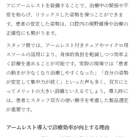
検証
アにアームレストを装備することで、治療中の緊張や不
スタッフが語る歯科チェアのアームレスト
安を和らげ、リラックスした姿勢を保つことができま
活用事例
す。患者の安定した姿勢は、口腔内の視野確保や治療の
患者とスタッフ双方の満足度を高めるアー
正確性にも繋がります。
ムレスト
スタッフ側では、アームレスト付きチェアやマイクロ用
診療台におけるアームレストの実用的な効
スツールの活用により、身体的負担を軽減しつつ効率よ
果とは
く診療を進めることが可能です。実際の現場では「患者
歯医者で人気のあるアームレスト付きチェ
の動きが少なくなり治療しやすくなった」「自分の姿勢
アの特徴
が安定して集中力が続く」といった声も多く、双方にと
ってメリットの大きい設備といえるでしょう。導入時に
は、患者とスタッフ双方の使い勝手を考慮した製品選定
が重要です。
アームレスト導入で診療効率が向上する理由