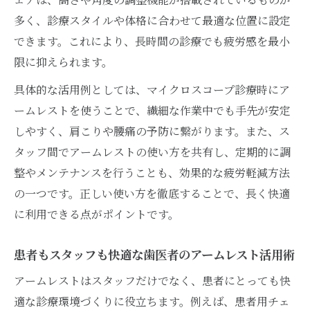
スタッフの身体負担を軽くする歯科アームレス
多く、診療スタイルや体格に合わせて最適な位置に設定
トの選び方
できます。これにより、長時間の診療でも疲労感を最小
歯医者で選ぶべきアームレストのチェック
限に抑えられます。
ポイント
具体的な活用例としては、マイクロスコープ診療時にア
身体負担軽減を考えたアームレストの選定
ームレストを使うことで、繊細な作業中でも手先が安定
基準
しやすく、肩こりや腰痛の予防に繋がります。また、ス
スタッフの健康を守るアームレスト選びの
タッフ間でアームレストの使い方を共有し、定期的に調
コツ
整やメンテナンスを行うことも、効果的な疲労軽減方法
マイクロ用チェアと合わせたアームレスト
の一つです。正しい使い方を徹底することで、長く快適
の選択法
に利用できる点がポイントです。
診療現場に最適なアームレストの特徴とは
歯科チェアにおけるアームレストの効果検証と
患者もスタッフも快適な歯医者のアームレスト活用術
実体験
アームレストはスタッフだけでなく、患者にとっても快
歯医者でのアームレスト効果を実体験から
適な診療環境づくりに役立ちます。例えば、患者用チェ