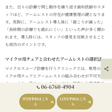
また、日々の診療で同じ動作を繰り返す歯科医師やスタ
ッフほど、アームレストの存在が健康管理の鍵となりま
す。実際に、アームレスト導入後に「肩こりが減った」
「長時間の診療でも疲れにくい」といった声が多く聞か
れます。導入時には、スタッフの意見を反映させること
も成功のポイントです。
マイクロ用チェアと合わせたアームレストの選択法
マイクロスコープ診療を行うクリニックでは、専用のマ
イクロ用チェアとアームレストの組み合わせが不可欠で
す。マイクロ用スツールやチェアは、精密な作業姿勢を
06-6760-4904
長時間維持するために設計されていますが、アームレス
ト付きスツールを併用することで、さらに安定した姿勢
WEB予約はこち
LINE予約はこち
ら
ら
が可能となります。