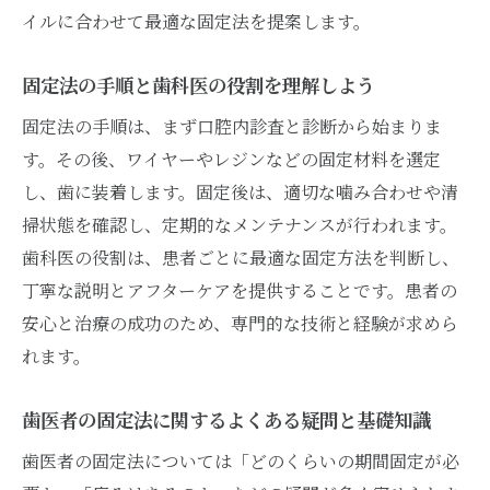
歯医者が語るスーパーボンド使用時の注意
イルに合わせて最適な固定法を提案します。
点
暫間固定やワイヤー固定の違いを比較
固定法の手順と歯科医の役割を理解しよう
暫間固定とワイヤー固定の歯医者での違い
固定法の手順は、まず口腔内診査と診断から始まりま
歯医者が教える暫間固定の特徴と利点
す。その後、ワイヤーやレジンなどの固定材料を選定
し、歯に装着します。固定後は、適切な噛み合わせや清
ワイヤー固定で得られる安定性とその役割
掃状態を確認し、定期的なメンテナンスが行われます。
歯医者で暫間固定を選ぶ際の判断基準
歯科医の役割は、患者ごとに最適な固定方法を判断し、
ワイヤー固定が適している症例を歯医者が
丁寧な説明とアフターケアを提供することです。患者の
解説
安心と治療の成功のため、専門的な技術と経験が求めら
暫間固定・ワイヤー固定の選び方と歯医者
れます。
の視点
歯医者で安心できる固定法のポイント
歯医者の固定法に関するよくある疑問と基礎知識
歯医者で安心感を得る固定法の選び方
歯医者の固定法については「どのくらいの期間固定が必
歯医者が推奨する安心な固定法の特徴