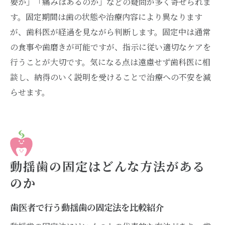
要か」「痛みはあるのか」などの疑問が多く寄せられま
固定法の説明を歯医者から十分に受ける重
す。固定期間は歯の状態や治療内容により異なります
要性
が、歯科医が経過を見ながら判断します。固定中は通常
歯医者での固定法選びにおける相談のコツ
の食事や歯磨きが可能ですが、指示に従い適切なケアを
行うことが大切です。気になる点は遠慮せず歯科医に相
固定法のメリット・デメリットを歯医者と
談し、納得のいく説明を受けることで治療への不安を減
確認
らせます。
安心して歯医者に任せるためのチェックポ
イント
自分に合う固定法を選ぶための実践的ヒント
歯医者で自分に合う固定法を見極める方法
治療後を見据えた歯医者での固定法の選択
動揺歯の固定はどんな方法がある
肢
のか
歯医者と相談して納得のいく固定法を選ぶ
歯医者で行う動揺歯の固定法を比較紹介
コツ