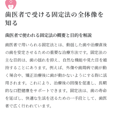
固定法の手順と歯科医の役割を理解しよう
歯医者の固定法に関するよくある疑問と基
歯医者で受ける固定法の全体像を
礎知識
知る
動揺歯の固定はどんな方法があるのか
歯医者で使われる固定法の概要と目的を解説
歯医者で行う動揺歯の固定法を比較紹介
歯医者で用いられる固定法とは、動揺した歯や治療直後
動揺歯のためのワイヤー固定法の特徴とは
の歯を安定させるための重要な治療方法です。固定法の
歯医者で選ばれる暫間固定の使い方を解説
主な目的は、歯の揺れを抑え、自然な機能や見た目を維
動揺歯固定にスーパーボンドは有効か
持することにあります。例えば、外傷や歯周病で歯が動
歯医者で推奨される動揺歯固定法の選び方
く場合や、矯正治療後に歯が動かないようにする際に活
動揺歯の固定法を選ぶ際の注意点とコツ
用されます。これにより、治療後の回復を促進し、長期
ぐらつく歯に適した固定法を徹底解説
的な口腔健康をサポートできます。固定法は、歯の寿命
ぐらつく歯の固定に適した歯医者の治療法
を延ばし、快適な生活を送るための一手段として、歯医
歯医者でのぐらつく歯の固定手順と流れ
者で広く行われています。
スーパーボンドを使ったぐらつく歯の補強