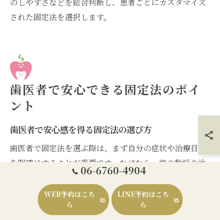
のしやすさなどを総合判断し、患者ごとにカスタマイズ
された固定法を選択します。
歯医者で安心できる固定法のポイ
ント
歯医者で安心感を得る固定法の選び方
歯医者で固定法を選ぶ際は、まず自分の症状や治療目的
を明確にすることが重要です。なぜなら、歯の動揺や治
06-6760-4904
療後の安定など、状況に応じて適切な固定法が異なるか
らです。例えば、動揺歯の固定にはワイヤーや樹脂など
WEB予約はこち
LINE予約はこち
ら
ら
複数の方法があり、それぞれの特徴を理解したうえで選