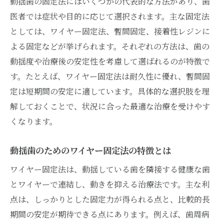
ライフスタイルに合う固定法を歯医者で選
動揺歯の固定法にはいくつかの代表的な方法があり、歯
ぶ
医者では症状や目的に応じて選択されます。主な固定法
としては、ワイヤー固定法、暫間固定、接着性レジンに
歯医者で固定法を決める際に考えるべきこ
よる固定などが挙げられます。それぞれの方法は、歯の
と
動揺度や治療後の安定性を考慮して選ばれるのが特徴で
自分に最適な固定法を見つける歯医者のア
す。たとえば、ワイヤー固定法は耐久性に優れ、暫間固
ドバイス
定は短期間の安定に適しています。具体的な選択肢を理
解しておくことで、状況に合った最適な治療を受けやす
くなります。
動揺歯のためのワイヤー固定法の特徴とは
ワイヤー固定法は、動揺している歯を隣接する健康な歯
とワイヤーで連結し、動きを抑える治療法です。主な利
点は、しっかりとした固定力が得られる点と、比較的長
期間の安定が期待できる点にあります。例えば、歯周病