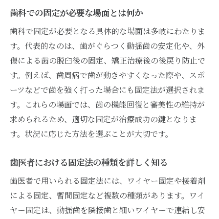
歯科での固定が必要な場面とは何か
法
歯科で固定が必要となる具体的な場面は多岐にわたりま
ワイヤー固定と暫間固定の違いを歯医者が
す。代表的なのは、歯がぐらつく動揺歯の安定化や、外
解説
傷による歯の脱臼後の固定、矯正治療後の後戻り防止で
歯医者の固定法でぐらつきを改善するポイ
す。例えば、歯周病で歯が動きやすくなった際や、スポ
ント
ーツなどで歯を強く打った場合にも固定法が選択されま
ぐらつく歯の固定で後悔しない選択方法
す。これらの場面では、歯の機能回復と審美性の維持が
自然な仕上がりを目指す固定の選び方
求められるため、適切な固定が治療成功の鍵となりま
歯医者で自然な仕上がりを実現する固定法
す。状況に応じた方法を選ぶことが大切です。
見た目にこだわる歯医者の固定法選択ポイ
ント
歯医者における固定法の種類を詳しく知る
歯医者の固定法で美しさと機能を両立させ
歯医者で用いられる固定法には、ワイヤー固定や接着剤
る方法
による固定、暫間固定など複数の種類があります。ワイ
歯医者が推奨する自然な固定法の特徴とは
ヤー固定は、動揺歯を隣接歯と細いワイヤーで連結し安