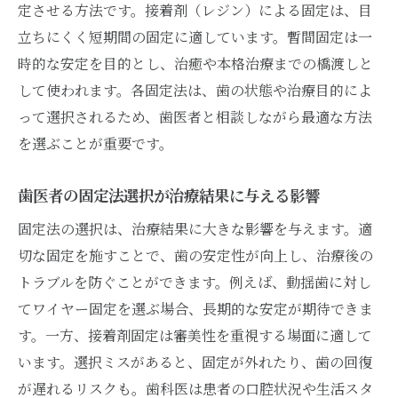
固定法選びで後悔しないための歯医者のア
定させる方法です。接着剤（レジン）による固定は、目
ドバイス
立ちにくく短期間の固定に適しています。暫間固定は一
時的な安定を目的とし、治癒や本格治療までの橋渡しと
歯医者での固定法比較と理想の選び方
して使われます。各固定法は、歯の状態や治療目的によ
スーパーボンドを使った歯科固定の特徴
って選択されるため、歯医者と相談しながら最適な方法
歯医者で使われるスーパーボンドの特徴と
を選ぶことが重要です。
は
スーパーボンドによる動揺歯固定のメリッ
歯医者の固定法選択が治療結果に与える影響
ト
固定法の選択は、治療結果に大きな影響を与えます。適
歯医者でスーパーボンドを選ぶ際のポイン
切な固定を施すことで、歯の安定性が向上し、治療後の
ト
トラブルを防ぐことができます。例えば、動揺歯に対し
スーパーボンドと他の固定法を歯医者が比
てワイヤー固定を選ぶ場合、長期的な安定が期待できま
較
す。一方、接着剤固定は審美性を重視する場面に適して
スーパーボンド固定を安心して受けるため
います。選択ミスがあると、固定が外れたり、歯の回復
に
が遅れるリスクも。歯科医は患者の口腔状況や生活スタ