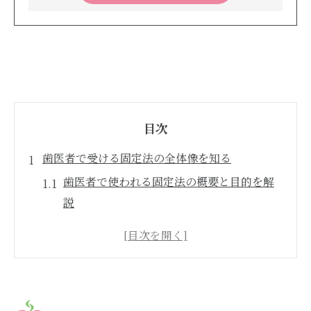
目次
歯医者で受ける固定法の全体像を知る
歯医者で使われる固定法の概要と目的を解
説
歯科での固定が必要な場面とは何か
歯医者における固定法の種類を詳しく知る
歯医者の固定法選択が治療結果に与える影
響