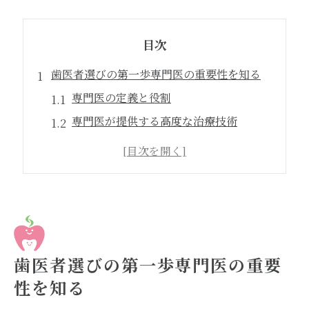
目次
歯医者選びの第一歩専門医の重要性を知る
専門医の定義と役割
専門医が提供する高度な治療技術
患者の安心感を高める専門医の存在
専門医のいる歯医者の選び方
専門医の資格とは？
地域における専門医の探し方
歯医者で専門医を選ぶメリットとは何か
歯医者選びの第一歩専門医の重要
専門的な診療と一般診療の違い
性を知る
症状に応じた最適な治療法の提供
長期的な視点での健康管理