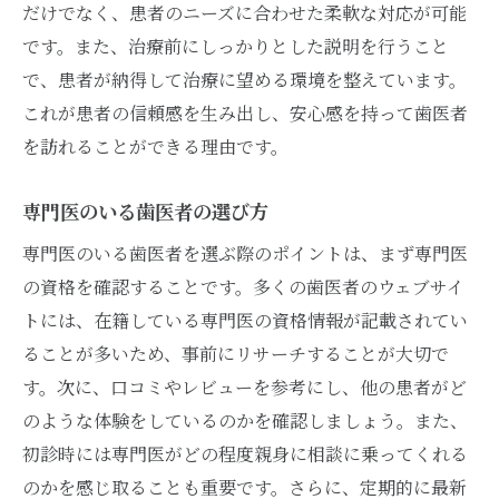
だけでなく、患者のニーズに合わせた柔軟な対応が可能
直接訪問で確認すべき点
です。また、治療前にしっかりとした説明を行うこと
問い合わせ時の対応力
で、患者が納得して治療に望める環境を整えています。
治療前のカウンセリングの重要性
これが患者の信頼感を生み出し、安心感を持って歯医者
身近な人からの推薦の活用
を訪れることができる理由です。
専門医としての評判確認
専門医のいる歯医者の選び方
歯医者専門医で安心治療具体的な事例
複雑な症例への対応例
専門医のいる歯医者を選ぶ際のポイントは、まず専門医
の資格を確認することです。多くの歯医者のウェブサイ
成功した治療のケーススタディ
トには、在籍している専門医の資格情報が記載されてい
専門医が解決した難症例
ることが多いため、事前にリサーチすることが大切で
新しい治療技術の実践例
す。次に、口コミやレビューを参考にし、他の患者がど
患者の声から見る成功体験
のような体験をしているのかを確認しましょう。また、
専門医の治療プロセスの実際
初診時には専門医がどの程度親身に相談に乗ってくれる
専門医の資格がある歯医者を選ぶ際の注意点
のかを感じ取ることも重要です。さらに、定期的に最新