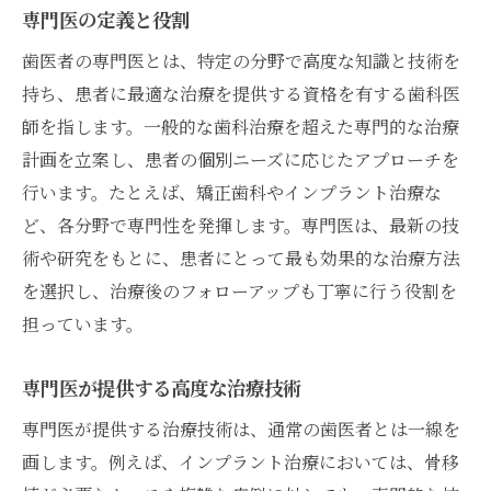
専門医の定義と役割
患者のニーズに応える柔軟な対応
歯医者の専門医とは、特定の分野で高度な知識と技術を
高度な設備と最新技術の活用
持ち、患者に最適な治療を提供する資格を有する歯科医
専門医の経歴と実績の確認
師を指します。一般的な歯科治療を超えた専門的な治療
緊急時に頼れる歯医者専門医の選び方
計画を立案し、患者の個別ニーズに応じたアプローチを
緊急対応が可能な歯医者とは
行います。たとえば、矯正歯科やインプラント治療な
24時間対応の重要性
ど、各分野で専門性を発揮します。専門医は、最新の技
術や研究をもとに、患者にとって最も効果的な治療方法
緊急時の迅速な診断と治療
を選択し、治療後のフォローアップも丁寧に行う役割を
専門医がいるクリニックの選定基準
担っています。
緊急対応時の患者対応力
信頼性のある歯医者の見極め
専門医が提供する高度な治療技術
専門医がいる歯医者がもたらす安心感の理由
専門医が提供する治療技術は、通常の歯医者とは一線を
専門医による精密な診断
画します。例えば、インプラント治療においては、骨移
安心感を与えるコミュニケーション能力