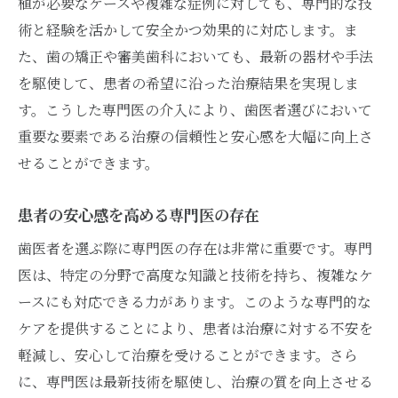
植が必要なケースや複雑な症例に対しても、専門的な技
患者の不安を解消するカスタマイズケア
術と経験を活かして安全かつ効果的に対応します。ま
リラックスできる診療環境の重要性
た、歯の矯正や審美歯科においても、最新の器材や手法
を駆使して、患者の希望に沿った治療結果を実現しま
専門医の経験がもたらす安心感
す。こうした専門医の介入により、歯医者選びにおいて
専門医の継続的な研修と成長
重要な要素である治療の信頼性と安心感を大幅に向上さ
歯医者の専門性と資格を見極めるポイント
せることができます。
資格が示す専門性の指標
専門医の経歴を確認する方法
患者の安心感を高める専門医の存在
公式な学会や団体への所属状況
歯医者を選ぶ際に専門医の存在は非常に重要です。専門
患者からの評価と感想の確認
医は、特定の分野で高度な知識と技術を持ち、複雑なケ
治療実績と過去の成功事例
ースにも対応できる力があります。このような専門的な
診療方針の透明性と説明力
ケアを提供することにより、患者は治療に対する不安を
軽減し、安心して治療を受けることができます。さら
信頼できる歯医者を見つけるための新常識
に、専門医は最新技術を駆使し、治療の質を向上させる
オンラインレビューの活用法