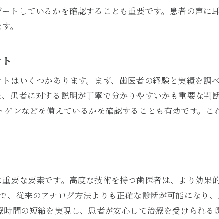
大阪市茨木市で最先端の歯科治療を受けるために
デートしているかを確認することも重要です。患者の声に
者目線の歯医者大阪市茨木市でサービスが光る理由とは
ます。
患者目線の対応が求められる理由
茨木市でサービスが優れた歯医者を選ぶポイント
ント
患者ファーストの姿勢がもたらす安心感
ントはいくつかあります。まず、歯医者の経験と実績を調
歯医者のコミュニケーション能力と技術力の関係
た、患者に対する説明が丁寧で分かりやすいかも重要な判
患者の声を反映するクリニックの特徴
ントゲンなどを備えているかを確認することも有効です。こ
大阪市茨木市で信頼される歯医者の秘密
心の歯科治療大阪府大阪市茨木市で信頼できる歯医者を見
安心の歯科治療を提供するクリニックの選び方
大阪府大阪市茨木市で信頼できる歯医者の特徴
に重要な要素です。高度な技術を持つ歯医者は、より効果
患者が安心できる治療環境の重要性
とで、従来のアナログ方法よりも正確な診断が可能になり、
歯科治療における安心感を高める要素
治療時間の短縮を実現し、患者が安心して治療を受けられる