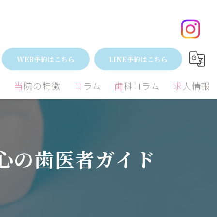
大阪府大阪市茨木市で選ぶ！技術力で安心の歯医者ガイド
WEB予約はこちら
LINE予約はこちら
間
当院の特徴
コラム
歯科コラム
求人情報
小児歯科
矯正
むし歯
矯正
心の歯医者ガイド
外科
歯周病治療
歯周病
ミック
ホワイトニング
予防歯科
親知らず