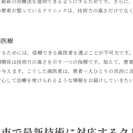
に最新の治療法を提供できるようにするためです。さらに
大阪市茨木市で技術力を重視した歯医者を発見
の要素が整っているクリニックは、技術力の高さだけでな
最新技術と安心感を兼ね備えたクリニックの特徴
安心して通える最新技術を持つ歯医者の選び方
域密着型歯医者大阪市茨木市で信頼関係を築く方法
科医療
地域に密着した歯医者のメリット
けるためには、信頼できる歯医者を選ぶことが不可欠です
大阪市茨木市で信頼関係を築くためのポイント
頼関係は技術力の高さを示す一つの指標です。加えて、患
患者と歯科医の信頼関係が治療に与える影響
を与えます。こうした歯医者は、患者一人ひとりの状況に
地域密着型クリニックの特徴と選び方
安心して治療を受けられるような情報をお届けしていきた
信頼関係を大切にする歯科医院を見つける方法
大阪市茨木市で地域の声を大切にする歯医者を選ぶ
医者選びで重要な要素茨木市で技術力の高いクリニックを
茨木市で歯医者選びに欠かせない重要な要素
木市で最新技術に対応するク
技術力が高いクリニックの特徴を知る