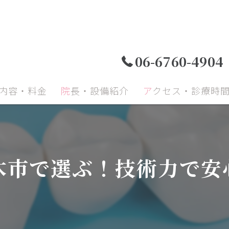
06-6760-4904
療内容・料金
院長・設備紹介
アクセス・診療時
小児歯科
小児矯正
成人
木市で選ぶ！技術力で安
顎関節症
予防治療
口腔
再生療法
インプラント
セラ