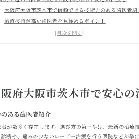
大阪府大阪市茨木市で信頼できる技術力のある歯医者紹
治療技術が高い歯医者を見極めるポイント
最新の歯科技術がもたらす安心感とは
治療成功率を高めるための歯医者選び
技術力と設備が整ったクリニックの特徴
大阪市茨木市で安心して任せられる歯科医療
医者選びのコツ茨木市で最新技術に対応するクリニックを
茨木市で最新技術を持つ歯医者を見つける方法
大阪府大阪市茨木市で安心の
技術力を重視した歯医者選びのポイント
最新技術を駆使した治療のメリットとデメリット
力のある歯医者紹介
歯医者の技術力を判断するためのチェックリスト
医者が数多く存在します。選び方の第一歩は、最新の治療
クリニックの技術革新が患者にもたらす影響
な診断や、痛みの少ないレーザー治療を行う医院などが挙