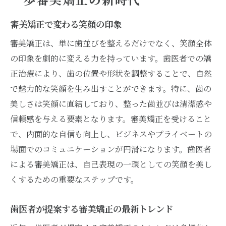
健康にも良い審美矯正の重要性
審美矯正で変わる笑顔の印象
歯医者が解説する審美矯正と健康の関係
審美矯正は、単に歯並びを整えるだけでなく、笑顔全体
審美矯正で改善する噛み合わせの効果
の印象を劇的に変える力を持っています。歯医者での矯
歯医者が薦める審美矯正による口腔内の健
正治療により、歯の位置や形状を調整することで、自然
康維持
で魅力的な笑顔を生み出すことができます。特に、歯の
審美矯正の健康効果を最大限に引き出す方
美しさは笑顔に直結しており、整った歯並びは清潔感や
法
信頼感を与える要素となります。審美矯正を受けること
歯医者が語る審美矯正の健康面での利点
で、内面的な自信も向上し、ビジネスやプライベートの
最新の矯正技術で手に入れる笑顔の自信歯医者
場面でのコミュニケーションが円滑になります。歯医者
が薦める方法
による審美矯正は、自己表現の一環としての笑顔を美し
自信を高めるための最新審美矯正技術
くするための重要なステップです。
歯医者が支持する革新的な矯正方法
歯医者が提案する審美矯正の最新トレンド
笑顔に自信を持つための矯正技術選び