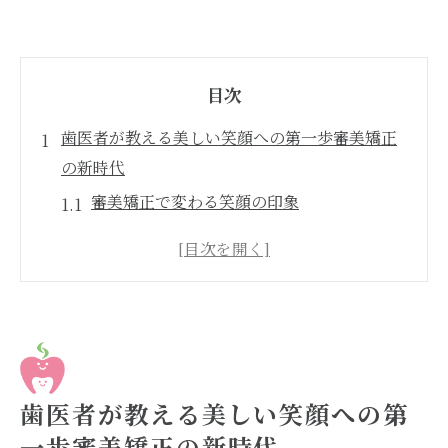
目次
歯医者が教える美しい笑顔への第一歩審美矯正
の新時代
審美矯正で変わる笑顔の印象
歯医者が提案する審美矯正の最新トレンド
美しい笑顔を目指す審美矯正の必要性
審美矯正がもたらす長期的な笑顔の美しさ
歯医者から学ぶ審美矯正の選び方
審美矯正の新技術が笑顔に与える影響
歯医者の視点から見る審美矯正で得られる健康
歯医者が教える美しい笑顔への第
的なメリット
一歩審美矯正の新時代