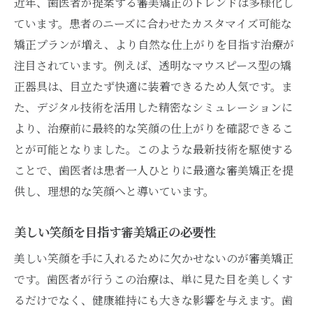
近年、歯医者が提案する審美矯正のトレンドは多様化し
最新技術を活用した審美矯正の効果
ています。患者のニーズに合わせたカスタマイズ可能な
歯医者が薦める最新の矯正技術とその利点
矯正プランが増え、より自然な仕上がりを目指す治療が
最新技術で実感できる笑顔の変化
注目されています。例えば、透明なマウスピース型の矯
歯医者が解説する輝く笑顔を作る審美矯正の秘
正器具は、目立たず快適に装着できるため人気です。ま
訣
た、デジタル技術を活用した精密なシミュレーションに
輝く笑顔を作るための審美矯正のポイント
より、治療前に最終的な笑顔の仕上がりを確認できるこ
歯医者が教える審美矯正の成功のカギ
とが可能となりました。このような最新技術を駆使する
笑顔を輝かせるための審美矯正技術
ことで、歯医者は患者一人ひとりに最適な審美矯正を提
歯医者が語る審美矯正で笑顔を輝かせる方
供し、理想的な笑顔へと導いています。
法
美しい笑顔を目指す審美矯正の必要性
審美矯正で得られる自然な笑顔
美しい笑顔を手に入れるために欠かせないのが審美矯正
歯医者が解説する審美矯正の効果的な取り
です。歯医者が行うこの治療は、単に見た目を美しくす
組み方
るだけでなく、健康維持にも大きな影響を与えます。歯
歯医者と共に学ぶ審美矯正で変わる日常生活