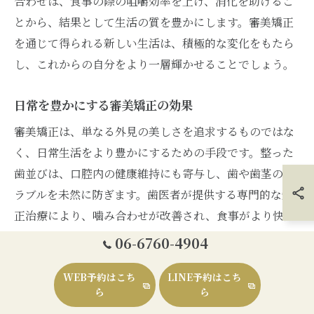
合わせは、食事の際の咀嚼効率を上げ、消化を助けるこ
とから、結果として生活の質を豊かにします。審美矯正
を通じて得られる新しい生活は、積極的な変化をもたら
し、これからの自分をより一層輝かせることでしょう。
日常を豊かにする審美矯正の効果
審美矯正は、単なる外見の美しさを追求するものではな
く、日常生活をより豊かにするための手段です。整った
歯並びは、口腔内の健康維持にも寄与し、歯や歯茎のト
ラブルを未然に防ぎます。歯医者が提供する専門的な矯
正治療により、噛み合わせが改善され、食事がより快適
になるだけでなく、発音もクリアになります。これによ
06-6760-4904
り、コミュニケーションスキルが向上し、社会生活での
WEB予約はこち
LINE予約はこち
自信も自然とアップします。審美矯正は、見た目の変化
ら
ら
だけでなく、心の健康をもサポートする重要な役割を果