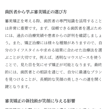
審美矯正の新しい地平を拓く歯医者の役割
歯医者による審美矯正の未来的なアプロー
歯医者から学ぶ審美矯正の選び方
チ
審美矯正を考える際、歯医者の専門知識を活用すること
歯医者が語る審美矯正で得る内面の変化と自信
は非常に重要です。まず、信頼できる歯医者を選ぶため
内面の変化を促す審美矯正の力
には、過去の治療実績や患者からの評判を確認しましょ
歯医者が見守る審美矯正による自信の向上
う。また、矯正治療には様々な種類がありますので、自
分のライフスタイルや求める結果に合わせた治療法を選
審美矯正がもたらす内面的な成長
ぶことが大切です。例えば、透明なマウスピースを使う
歯医者が解説する審美矯正の自己肯定感へ
ことで、見た目を気にせず矯正が可能となります。最終
の影響
的には、歯医者との相談を通じて、自分に最適なプラン
内面の輝きを引き出す審美矯正の効果
を見つけることが、長期的な笑顔の美しさへの道を開く
歯医者と共に歩む審美矯正の心の変化
鍵となります。
魅力的な笑顔を支える歯医者の審美矯正最新技
術
審美矯正の新技術が笑顔に与える影響
最先端技術で支える魅力的な笑顔