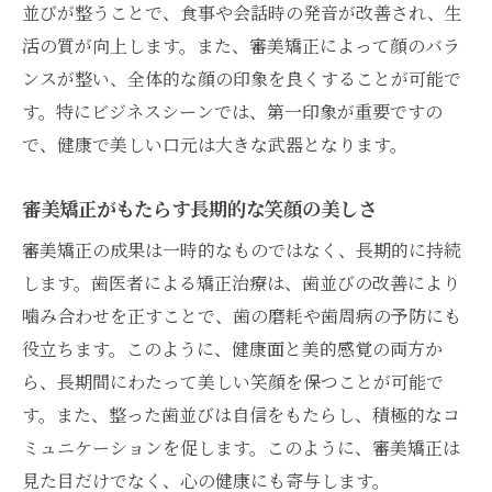
並びが整うことで、食事や会話時の発音が改善され、生
審美矯正が日常生活に与える影響
活の質が向上します。また、審美矯正によって顔のバラ
変わる日常、審美矯正の力
ンスが整い、全体的な顔の印象を良くすることが可能で
歯医者が指導する審美矯正と日常生活の変
す。特にビジネスシーンでは、第一印象が重要ですの
化
で、健康で美しい口元は大きな武器となります。
審美矯正で得る日常の新しい笑顔
歯医者と共に考える審美矯正後の生活
審美矯正がもたらす長期的な笑顔の美しさ
日常を豊かにする審美矯正の効果
審美矯正の成果は一時的なものではなく、長期的に持続
審美矯正の可能性を広げる歯医者の新しいアプ
します。歯医者による矯正治療は、歯並びの改善により
ローチ
噛み合わせを正すことで、歯の磨耗や歯周病の予防にも
役立ちます。このように、健康面と美的感覚の両方か
歯医者が導く審美矯正の新しい方向性
ら、長期間にわたって美しい笑顔を保つことが可能で
審美矯正の可能性を広げる最新アプローチ
す。また、整った歯並びは自信をもたらし、積極的なコ
歯医者が提案する審美矯正の革新
ミュニケーションを促します。このように、審美矯正は
新しい視点から見る審美矯正の未来
見た目だけでなく、心の健康にも寄与します。