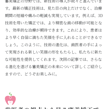
審美矯正の分野では、新技術の導入が続々と進んでいま
歯医者が採用する最新の審美矯正技術
す。最新の矯正技術は、見た目の向上だけでなく、治療
魅力的な笑顔を実現するための歯医者の技
期間の短縮や痛みの軽減も実現しています。例えば、3D
術
技術を用いた矯正では、より精密な歯の移動が可能とな
最新技術で叶える美しい笑顔
り、効率的な治療が期待できます。これにより、患者は
より早く自信に満ちた笑顔を手に入れることができるで
歯医者の技術で実感する笑顔の変化
しょう。このように、技術の進化は、歯医者の手によっ
最先端の審美矯正技術が実現する笑顔
て実現される新しい笑顔の形をもたらし、私たちに新た
な可能性を提供してくれます。次回の記事では、さらな
る進化を遂げる審美矯正の未来について詳しくご紹介し
ますので、どうぞお楽しみに。