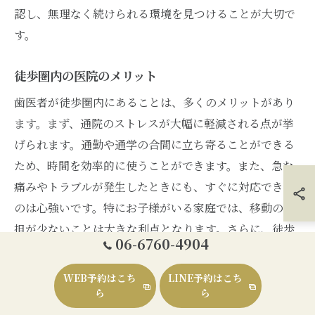
認し、無理なく続けられる環境を見つけることが大切で
す。
徒歩圏内の医院のメリット
歯医者が徒歩圏内にあることは、多くのメリットがあり
ます。まず、通院のストレスが大幅に軽減される点が挙
げられます。通勤や通学の合間に立ち寄ることができる
ため、時間を効率的に使うことができます。また、急な
痛みやトラブルが発生したときにも、すぐに対応できる
のは心強いです。特にお子様がいる家庭では、移動の負
担が少ないことは大きな利点となります。さらに、徒歩
06-6760-4904
圏内にあることで定期検診を怠ることなく、口腔健康を
維持しやすくなります。健康な歯を保つためには、定期
WEB予約はこち
LINE予約はこち
的な診療が不可欠ですが、徒歩圏内の歯医者であれば、
ら
ら
そのハードルが下がります。加えて、地域に密着した歯