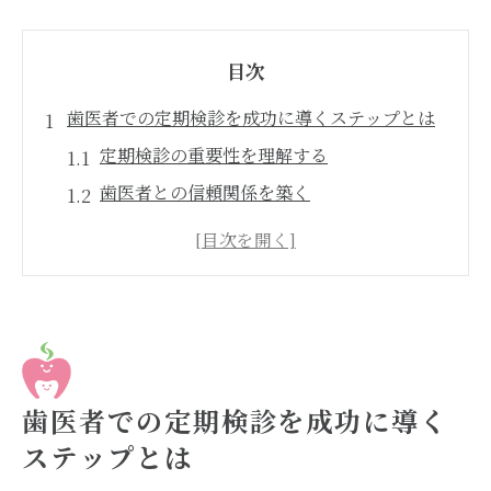
目次
歯医者での定期検診を成功に導くステップとは
定期検診の重要性を理解する
歯医者との信頼関係を築く
チェックアップの際に注意するポイント
問診票の活用で的確な治療を受ける
家族全員で定期検診を習慣化
口腔ケアの計画を立てる
オンライン予約で歯医者の定期検診をもっと簡
単に
歯医者での定期検診を成功に導く
オンライン予約のメリットとは
ステップとは
スマホで簡単に予約を取る方法