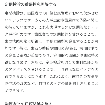
定期検診の重要性を理解する
キャンセルや変更もオンラインでスムーズ
定期検診は、歯医者での口腔健康管理において欠かせな
に
いステップです。多くの人が虫歯や歯周病の予防に関心
予約時に確認しておくべき事項
を持っていますが、これを実現するには定期的なチェッ
オンライン予約システムの活用法
クが不可欠です。歯医者での定期検診を受けることで、
忙しい人向けの予約管理テクニック
歯の状態を常に監視し、早期に問題を発見することが可
忙しいあなたにおすすめの歯医者の選び方
能です。特に、歯石の蓄積や歯肉の炎症は、初期段階で
アクセス便利な立地を選ぶ
の発見と治療が重要であり、定期的な訪問が健康維持の
診療時間の柔軟さを確認する
鍵となります。さらに、定期検診を通じて歯科医師から
のアドバイスを受けることで、より適切な口腔ケアを実
定期検診に最適な設備を持つ医院
践できるようになります。これにより、歯磨きの方法や
口コミやレビューで医院を比較
食生活の改善など、自宅でのケアの質を向上させること
地域密着型の歯医者の利点
ができます。
短時間で済む診療メニューの提供
歯医者での定期検診を日常に取り入れる秘訣
歯医者との信頼関係を築く