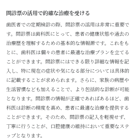
オフピーク時の利用で待ち時間を短縮
問診票の活用で的確な治療を受ける
時間の融通が利く歯医者選び
歯医者での定期検診の際、問診票の活用は非常に重要で
歯医者選びで健康的な口腔環境を手に入れよう
す。問診票は歯科医にとって、患者の健康状態や過去の
専門医による質の高い治療を受ける
治療歴を理解するための基本的な情報源です。これをも
とに、歯科医は個々の患者に最適な治療プランを立てる
予防歯科に力を入れた医院の特徴
ことができます。問診票にはできる限り詳細な情報を記
最新技術を導入している歯医者
入し、特に現在の症状や気になる部分については具体的
長期的な口腔ケアプランの提案
に記載することが求められます。さらに、家族の病歴や
患者に優しい医院の選び方
生活習慣なども加えることで、より包括的な診断が可能
健康的な口腔環境のための歯医者選び
となります。問診票の情報が正確であればあるほど、歯
科医は診断の精度を高め、患者に最適な治療を提供する
ことができます。そのため、問診票の記入を軽視せず、
丁寧に行うことが、口腔健康の維持において重要なステ
ップとなります。