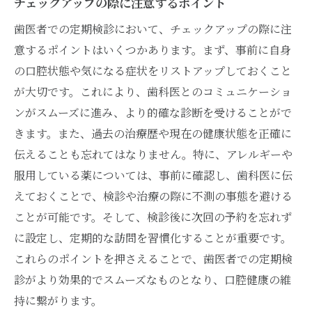
チェックアップの際に注意するポイント
歯医者での定期検診を忘れないためのリマイン
歯医者での定期検診において、チェックアップの際に注
ダー活用法
意するポイントはいくつかあります。まず、事前に自身
スマホアプリでリマインダーを設定
の口腔状態や気になる症状をリストアップしておくこと
家族と共有できるスケジュール管理
が大切です。これにより、歯科医とのコミュニケーショ
メール通知を活用したリマインダー
ンがスムーズに進み、より的確な診断を受けることがで
リマインダー設定のコツと注意点
きます。また、過去の治療歴や現在の健康状態を正確に
紙ベースのカレンダーを使った管理
伝えることも忘れてはなりません。特に、アレルギーや
生活習慣に組み込む方法
服用している薬については、事前に確認し、歯科医に伝
えておくことで、検診や治療の際に不測の事態を避ける
柔軟な診療時間が魅力の歯医者で無理なく定期
ことが可能です。そして、検診後に次回の予約を忘れず
検診
に設定し、定期的な訪問を習慣化することが重要です。
夜間診療の活用法
これらのポイントを押さえることで、歯医者での定期検
週末診療でライフスタイルに合った通院
診がより効果的でスムーズなものとなり、口腔健康の維
シフト制勤務でも通いやすい歯医者
持に繋がります。
診療時間を事前にチェックするポイント