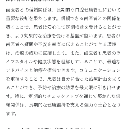
デジタルツールで情報を管理する
歯医者との信頼関係は、長期的な口腔健康管理において
家族や友人と一緒に検診を計画
重要な役割を果たします。信頼できる歯医者との関係を
検診後のメンテナンスを習慣化
築くことで、患者は安心して定期検診を受けることがで
日常生活でできる予防ケア
き、より効果的な治療を受ける基盤が整います。患者が
歯医者へ疑問や不安を率直に伝えることができる環境
通院を楽しむマインドセット
は、治療の成功に直結します。また、歯医者も患者のラ
健康維持のためのチェックリスト
イフスタイルや健康状態を理解していることで、最適な
アクセスの良い歯医者を選んで健康維持を図る
アドバイスと治療を提供できます。コミュニケーション
駅近や駐車場完備の利便性
を重視することで、患者は自分に合った治療計画を立て
公共交通機関を利用しやすい医院
ることができ、予防や治療の効果を最大限に引き出せま
近隣の歯医者を比較するポイント
す。特に、定期的なチェックアップを通じて築かれた信
徒歩圏内の医院のメリット
頼関係は、長期的な健康維持を支える強力な土台となり
ます。
通いやすさが続ける秘訣
地域限定の歯医者探し