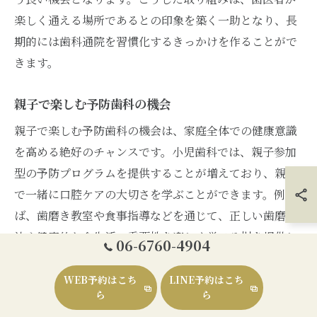
楽しく通える場所であるとの印象を築く一助となり、長
期的には歯科通院を習慣化するきっかけを作ることがで
きます。
親子で楽しむ予防歯科の機会
親子で楽しむ予防歯科の機会は、家庭全体での健康意識
を高める絶好のチャンスです。小児歯科では、親子参加
型の予防プログラムを提供することが増えており、親子
で一緒に口腔ケアの大切さを学ぶことができます。例え
ば、歯磨き教室や食事指導などを通じて、正しい歯磨き
法や健康的な食生活の重要性を楽しく学べる場を提供し
06-6760-4904
ています。これにより、子供はもちろん、親も新しい知
識を得られ、家族全体の歯の健康を支える基盤が築かれ
WEB予約はこち
LINE予約はこち
ら
ら
ます。親子での活動は、子供の好奇心を引き出し、歯医