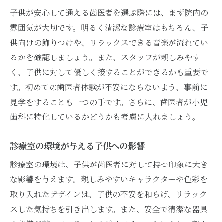
子供が安心して通える歯医者を選ぶ際には、まず院内の
楽しい歯医者体験を提供する工夫
雰囲気が大切です。明るく清潔な診療室はもちろん、子
子供の恐怖を和らげるスタッフの対応
供向けの飾りつけや、リラックスできる音楽が流れてい
治療の流れを事前に説明する重要性
るかを確認しましょう。また、スタッフが親しみやす
親子で楽しめる歯科関連のアクティビティ
く、子供に対して優しく接することができるかも重要で
信頼できる小児歯科の見つけ方
す。初めての歯医者体験が不安にならないよう、事前に
評判の高い小児歯科を探す方法
見学をすることも一つの手です。さらに、歯医者が小児
専門資格を持つ歯医者の見極め方
歯科に特化しているかどうかも考慮に入れましょう。
口コミやレビューを活用した選び方
診療室の環境が与える子供への影響
地域で人気の小児歯科の特徴
診療室の環境は、子供が歯医者に対して持つ印象に大き
初診時に確認すべき質問リスト
な影響を与えます。親しみやすいキャラクターや色彩を
信頼関係を築くためのポイント
取り入れたデザインは、子供の不安を和らげ、リラック
親が知っておくべき歯医者の選び方
スした気持ちを引き出します。また、安全で清潔な器具
長期的な通院を考えた選択基準