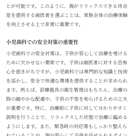
歯医者での親子の信頼関係を築く工夫
とが可能です。このように、親がリラックスできる待合
親が知っておくべき歯科治療の基礎
室を提供する歯医者を選ぶことは、家族全体の治療体験
を向上させる上で非常に重要です。
子供とのコミュニケーション強化法
治療過程での親の関与の仕方
小児歯科での安全対策の重要性
親子で治療を乗り越えるためのサポート
小児歯科での安全対策は、子供が安心して治療を受ける
親の不安を軽減する情報提供
ために欠かせない要素です。子供は歯医者に対する恐怖
信頼関係を深めるためのオープンな対話
心を抱きがちですが、小児歯科では専門的な知識と技術
を活かし、安全で快適な環境を提供することが求められ
ます。例えば、診療器具の衛生管理はもちろん、治療の
際の細やかな配慮や、子供の不安を和らげるための工夫
が重要です。特に、治療前に子供に対して分かりやすく
説明を行うことで、リラックスした状態で治療に臨める
ようにします。また、緊急時の対応策もしっかり整えら
れていることが、親が安心して子供を任せられるポイン