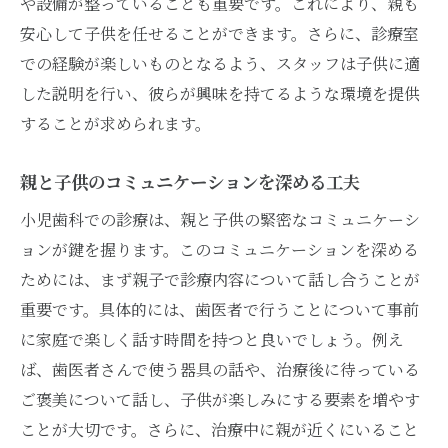
や設備が整っていることも重要です。これにより、親も
親のニーズに応える歯医者の特徴
安心して子供を任せることができます。さらに、診療室
子供と親が安心できる診療方針
での経験が楽しいものとなるよう、スタッフは子供に適
家族全員で通える歯医者のメリット
した説明を行い、彼らが興味を持てるような環境を提供
することが求められます。
保険制度を活用した歯科治療の選択
緊急時の対応が整っているかを確認
親と子供のコミュニケーションを深める工夫
楽しい歯科体験を提供する歯医者の特徴
小児歯科での診療は、親と子供の緊密なコミュニケーシ
プレイルームの有無とその効果
ョンが鍵を握ります。このコミュニケーションを深める
親子で参加できるイベントの魅力
ためには、まず親子で診療内容について話し合うことが
子供向け診療プログラムの紹介
重要です。具体的には、歯医者で行うことについて事前
楽しく学べる歯磨き指導の工夫
に家庭で楽しく話す時間を持つと良いでしょう。例え
治療後のご褒美制度の取り入れ
ば、歯医者さんで使う器具の話や、治療後に待っている
親子で楽しむ予防歯科の機会
ご褒美について話し、子供が楽しみにする要素を増やす
ことが大切です。さらに、治療中に親が近くにいること
親子で通える歯医者が提供する安心感