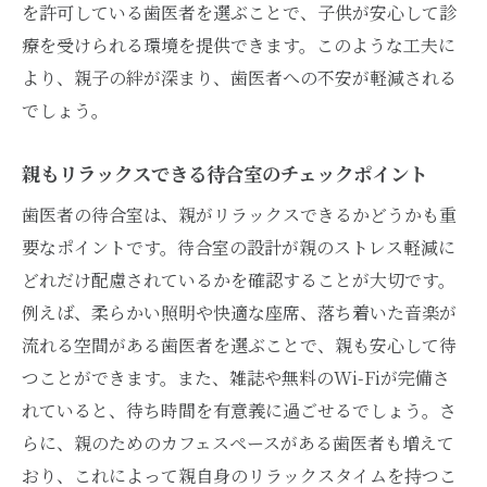
を許可している歯医者を選ぶことで、子供が安心して診
親子で通うことで得られる安心感
療を受けられる環境を提供できます。このような工夫に
家族向け歯科プランのメリット
より、親子の絆が深まり、歯医者への不安が軽減される
全員で健康を守るための歯科選び
でしょう。
親と子供の健康をサポートする体制
予防歯科の大切さを家庭で共有
親もリラックスできる待合室のチェックポイント
親子で築く健康な歯科習慣
歯医者の待合室は、親がリラックスできるかどうかも重
小児歯科医による専門的アプローチの重要性
要なポイントです。待合室の設計が親のストレス軽減に
専門的な診断と治療の必要性
どれだけ配慮されているかを確認することが大切です。
例えば、柔らかい照明や快適な座席、落ち着いた音楽が
成長に合わせた適切な治療計画
流れる空間がある歯医者を選ぶことで、親も安心して待
小児歯科特有のアプローチ方法
つことができます。また、雑誌や無料のWi-Fiが完備さ
子供の発達を考慮した治療法
れていると、待ち時間を有意義に過ごせるでしょう。さ
親子一緒に取り組む治療の意義
らに、親のためのカフェスペースがある歯医者も増えて
初期段階での予防措置の重要性
おり、これによって親自身のリラックスタイムを持つこ