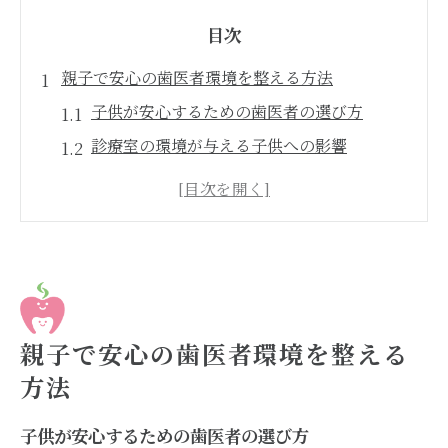
目次
親子で安心の歯医者環境を整える方法
子供が安心するための歯医者の選び方
診療室の環境が与える子供への影響
親と子供のコミュニケーションを深める工
夫
親もリラックスできる待合室のチェックポ
イント
小児歯科での安全対策の重要性
親子一緒に参加できる歯科イベントの活用
親子で安心の歯医者環境を整える
子供がリラックスできる歯医者選びの秘訣
方法
子供向けの優しい治療法とは
子供が安心するための歯医者の選び方
治療前に知っておくべき質問ポイント