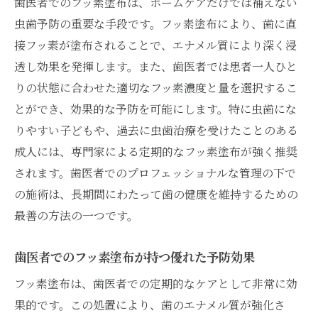
歯医者でのフッ素塗布は、ホームケアだけでは補えない
歯予防
虫歯予防の重要な手段です。フッ素塗布により、歯に直
子供の歯を守るためのフッ素塗布の効果
接フッ素が塗布されることで、エナメル質により深く浸
透し効果を発揮します。また、歯医者では患者一人ひと
歯医者が提供するフッ素塗布の安心感
りの状態に合わせた適切なフッ素濃度と量を選択するこ
フッ素塗布と子供の歯の健康の長期的な関
とができ、効果的な予防を可能にします。特に虫歯にな
係
りやすい子どもや、過去に虫歯治療を受けたことのある
子どもが歯医者で安心して受けられるフッ
成人には、専門家による定期的なフッ素塗布が強く推奨
素塗布の流れ
されます。歯医者でのプロフェッショナルな管理の下で
大人も子どもも安心して通える歯医者でのフッ
の施術は、長期間にわたって歯の健康を維持するための
素塗布の流れ
最善の方法の一つです。
歯医者でのフッ素塗布の具体的な手順とは
大人と子どものフッ素塗布の違い
歯医者でのフッ素塗布が持つ優れた予防効果
歯医者でのフッ素塗布の流れを知る
フッ素塗布は、歯医者での定期的なケアとして非常に効
安心して通える歯医者でのフッ素施術
果的です。この処置により、歯のエナメル質が強化さ