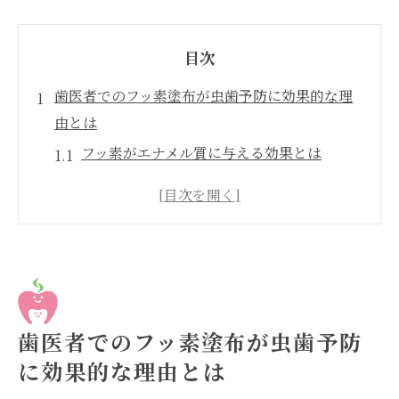
目次
歯医者でのフッ素塗布が虫歯予防に効果的な理
由とは
フッ素がエナメル質に与える効果とは
歯医者でのフッ素塗布が虫歯予防に不可欠
な理由
歯医者でのフッ素塗布が持つ優れた予防効
果
虫歯予防におけるフッ素塗布の科学的根拠
フッ素塗布が虫歯の進行を抑えるメカニズ
歯医者でのフッ素塗布が虫歯予防
ム
に効果的な理由とは
歯医者でのプロフェッショナルなフッ素塗