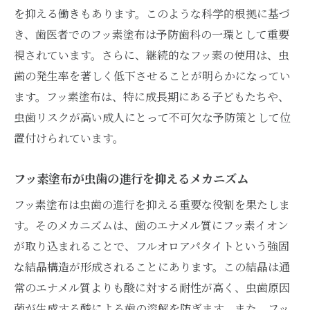
理由
を抑える働きもあります。このような科学的根拠に基づ
歯の健康維持に必要なフッ素塗布の頻度
き、歯医者でのフッ素塗布は予防歯科の一環として重要
歯医者で行うフッ素塗布と自宅ケアのベストバ
視されています。さらに、継続的なフッ素の使用は、虫
ランス
歯の発生率を著しく低下させることが明らかになってい
ます。フッ素塗布は、特に成長期にある子どもたちや、
歯医者でのフッ素塗布と自宅ケアの効果的
虫歯リスクが高い成人にとって不可欠な予防策として位
な組み合わせ
置付けられています。
自宅ケアでフッ素塗布の効果を補うヒント
歯医者でのフッ素塗布と自宅ケアの連携
フッ素塗布が虫歯の進行を抑えるメカニズム
家庭でのフッ素ケアと歯医者での施術の相
フッ素塗布は虫歯の進行を抑える重要な役割を果たしま
乗効果
す。そのメカニズムは、歯のエナメル質にフッ素イオン
フッ素塗布を最大限に活かすための自宅ケ
が取り込まれることで、フルオロアパタイトという強固
ア
な結晶構造が形成されることにあります。この結晶は通
自宅ケアと歯医者のフッ素塗布で健康な歯
常のエナメル質よりも酸に対する耐性が高く、虫歯原因
を守る
菌が生成する酸による歯の溶解を防ぎます。また、フッ