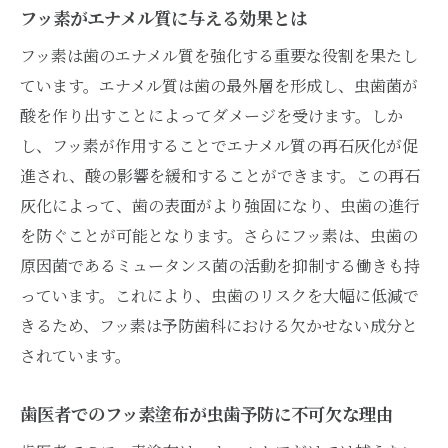
布の利点
フッ素がエナメル質に与える効果とは
フッ素塗布の重要性を理解するために知ってお
フッ素は歯のエナメル質を強化する重要な役割を果たし
くべき基礎知識
ています。エナメル質は歯の最外層を形成し、虫歯菌が
フッ素塗布の基本的な役割と作用
酸を作り出すことによってダメージを受けます。しか
し、フッ素が作用することでエナメル質の再石灰化が促
フッ素の安全性と効果についての知識
進され、酸の影響を緩和することができます。この再石
歯医者でのフッ素塗布のおすすめ理由
灰化によって、歯の表面がより強固になり、虫歯の進行
フッ素塗布の重要性を支える科学的データ
を防ぐことが可能となります。さらにフッ素は、虫歯の
フッ素塗布と他の虫歯予防策との違い
原因菌であるミュータンス菌の活動を抑制する働きも持
フッ素塗布の効果を最大限に引き出すポイ
っています。これにより、虫歯のリスクを大幅に低減で
ント
きるため、フッ素は予防歯科における欠かせない成分と
歯医者でのフッ素塗布が子どもの歯を守る最前
されています。
線
子どもの歯におけるフッ素塗布の重要性
歯医者でのフッ素塗布が虫歯予防に不可欠な理由
歯医者でのフッ素塗布による子ども向け虫