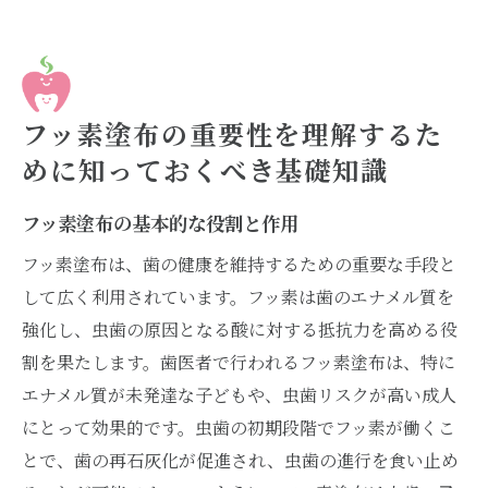
塗布の関係
虫歯予防における歯医者とフッ素塗布の役
割
歯医者と相談しながら進めるフッ素塗布の
フッ素塗布の重要性を理解するた
重要性
めに知っておくべき基礎知識
フッ素塗布を通じた虫歯予防で歯医者と長
フッ素塗布の基本的な役割と作用
く付き合う
信頼できる歯医者と築くフッ素塗布を活か
フッ素塗布は、歯の健康を維持するための重要な手段と
した予防関係
して広く利用されています。フッ素は歯のエナメル質を
強化し、虫歯の原因となる酸に対する抵抗力を高める役
虫歯予防における歯医者のフッ素塗布の貢
割を果たします。歯医者で行われるフッ素塗布は、特に
献
エナメル質が未発達な子どもや、虫歯リスクが高い成人
歯医者でのフッ素塗布と虫歯予防の長期戦
にとって効果的です。虫歯の初期段階でフッ素が働くこ
略
とで、歯の再石灰化が促進され、虫歯の進行を食い止め