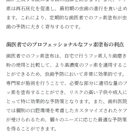
フッ素塗布の効果を最大限に引き出すための歯
素は再石灰化を促進し、最初期の虫歯の進行を食い止め
医者の選び方
ます。これにより、定期的な歯医者でのフッ素塗布が虫
フッ素塗布に適した歯医者を選ぶ基準
歯の予防に大きく寄与するのです。
信頼できる歯医者で受けるフッ素塗布の重
要性
歯医者でのプロフェッショナルなフッ素塗布の利点
歯医者選びで考慮すべきフッ素塗布の専門
歯医者でのフッ素塗布は、自宅で行うフッ素入り歯磨き
性
粉の使用と比較して、より高濃度のフッ素を適用するこ
歯医者のプロフェッショナルなフッ素塗布
とができるため、虫歯予防において非常に効果的です。
を選ぶ方法
専門家が施術を行うことで、必要な部分に適切な量のフ
ッ素を塗布することができ、リスクの高い子供や成人に
フッ素塗布を最大限に活かす歯医者の選び
とって特に効果的な予防策となります。また、歯科医院
方
では個別の口腔環境を考慮したカスタマイズされたケア
フッ素塗布における歯医者の経験と技術の
が受けられるため、個々のニーズに応じた最適な予防策
重要性
を得ることができます。
虫歯予防のパートナーとしての歯医者とフッ素