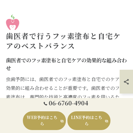
歯医者で行うフッ素塗布と自宅ケ
アのベストバランス
歯医者でのフッ素塗布と自宅ケアの効果的な組み合わ
せ
虫歯予防には、歯医者でのフッ素塗布と自宅でのケアを
効果的に組み合わせることが重要です。歯医者でのフッ
素塗布は、専門的な技術と高濃度のフッ素を用いるた
06-6760-4904
め、エナメル質を強化し、虫歯の進行を防ぐ効果が期待
できます。特に、リスクの高い子どもや成人にとっては
WEB予約はこち
LINE予約はこち
欠かせません。一方、自宅でのケアとしては、フッ素入
ら
ら
りの歯磨き粉の使用が推奨されます。これにより、日常