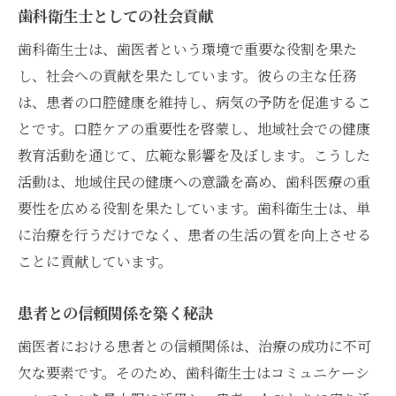
歯科衛生士としての社会貢献
自分に合った職場環境の見極め方
歯科衛生士は、歯医者という環境で重要な役割を果た
オンラインプラットフォームを活用する
し、社会への貢献を果たしています。彼らの主な任務
面接でアピールすべきポイント
は、患者の口腔健康を維持し、病気の予防を促進するこ
歯医者の求人市場のトレンド
とです。口腔ケアの重要性を啓蒙し、地域社会での健康
応募前に確認すべき条件と待遇
教育活動を通じて、広範な影響を及ぼします。こうした
歯医者の選び方プロが教えるポイントと注意点
活動は、地域住民の健康への意識を高め、歯科医療の重
評判の良い歯医者の見分け方
要性を広める役割を果たしています。歯科衛生士は、単
医師の専門性と経験を確認する方法
に治療を行うだけでなく、患者の生活の質を向上させる
ことに貢献しています。
設備と技術の充実度をチェックする
口コミやレビューから得る情報
患者との信頼関係を築く秘訣
訪問前に知っておくべきこと
歯医者における患者との信頼関係は、治療の成功に不可
歯医者とのコミュニケーションの重要性
欠な要素です。そのため、歯科衛生士はコミュニケーシ
魅力的な歯科衛生士求人の探し方業界の最新情