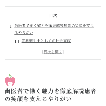
目次
歯医者で働く魅力を徹底解説患者の笑顔を支え
るやりがい
歯科衛生士としての社会貢献
患者との信頼関係を築く秘訣
最新技術を駆使したケアの重要性
チーム医療の一員としての役割
成長し続けるための自己研鑽
歯医者の現場から得られる達成感
歯科衛生士の求人を見つけるための基本ステッ
歯医者で働く魅力を徹底解説患者
プ
の笑顔を支えるやりがい
求人情報の効果的な探し方