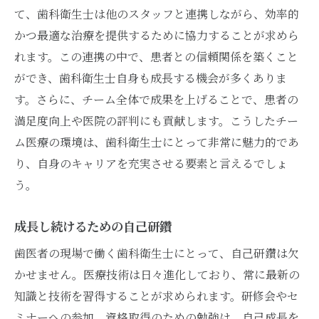
て、歯科衛生士は他のスタッフと連携しながら、効率的
職場の人間関係とチームワーク
かつ最適な治療を提供するために協力することが求めら
働く時間帯とライフスタイルの調整
れます。この連携の中で、患者との信頼関係を築くこと
専門スキルの向上とキャリアアップ
ができ、歯科衛生士自身も成長する機会が多くありま
地域社会への貢献とその影響
す。さらに、チーム全体で成果を上げることで、患者の
歯科衛生士求職者が知っておくべき歯医者の最
満足度向上や医院の評判にも貢献します。こうしたチー
新動向
ム医療の環境は、歯科衛生士にとって非常に魅力的であ
最新の歯科治療技術について
り、自身のキャリアを充実させる要素と言えるでしょ
う。
予防歯科の重要性とその進化
デジタル技術と歯科医療の融合
成長し続けるための自己研鑽
高齢化社会に対応する歯科医療
歯医者の現場で働く歯科衛生士にとって、自己研鑽は欠
環境にやさしい歯科医療の推進
かせません。医療技術は日々進化しており、常に最新の
患者中心の医療モデルの浸透
知識と技術を習得することが求められます。研修会やセ
ミナーへの参加、資格取得のための勉強は、自己成長を