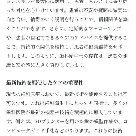
ョンスキルを最大限に活用し、患者一人ひとりに寄り添
報をキャッチ
った対応を心掛けています。患者の不安や疑問に誠実に
業界動向を把握するための情報源
向き合い、納得のいく説明を行うことで、信頼関係を築
新しい求人情報を逃さない方法
くことができます。さらに、定期的なフォローアップ
専門誌やオンラインメディアの活用
や、患者が自宅でできるケアのアドバイスを提供するこ
ネットワーキングで得られる機会
とで、持続的な関係を維持し、患者の健康維持をサポー
トします。このように、歯科衛生士の存在は、患者の健
キャリアフェアでの情報収集
康と安心感に大きく貢献しています。
転職エージェントの活用法
歯医者でのキャリアを築くために必要なスキル
最新技術を駆使したケアの重要性
と経験
現代の歯科医療において、最新技術を駆使することは不
基礎技術の習得と実践
可欠です。これは歯科衛生士にとっても同様で、多くの
コミュニケーションスキルの向上
歯科医院が最新の機器や技術を積極的に導入していま
インプラントや矯正の知識を深める
す。例えば、3Dプリンターを用いた歯の模型作成や、コ
継続教育と資格取得の重要性
ンピュータガイド手術などがあります。これらの技術