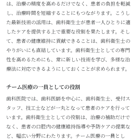
外国語能力の必要性
は、治療の精度を高めるだけでなく、患者の負担を軽減
多職種連携の経験を積む
し、治療時間を短縮することにもつながります。こうし
た最新技術の活用は、歯科衛生士が患者一人ひとりに適
歯科衛生士として活躍するための歯医者選びの
したケアを提供する上で重要な役割を果たします。そし
コツ
て、患者の健康維持に貢献できることは、歯科衛生士の
自分のキャリアプランに合った選択
やりがいにも直結しています。歯科衛生士としての専門
職場の雰囲気を見極めるポイント
性を高めるためにも、常に新しい技術を学び、多様な治
教育体制が整った歯医者の選び方
療法に対応できるようにしておくことが求められます。
オフィスの立地と通勤時間の考慮
職場見学で確認すべきこと
チーム医療の一員としての役割
リーダーシップとマネジメントの質
歯科医院では、歯科医師を中心に、歯科衛生士、受付ス
歯医者で働くことのメリットとデメリットを見
タッフ、技工士などが一丸となって患者のケアを行って
極める
います。歯科衛生士としての役割は、治療の補助だけで
歯科衛生士としての安定した収入
なく、患者の口腔内の健康維持指導や予防ケアの提案な
ど、幅広い分野にわたります。チーム医療の一員とし
仕事のやりがいとストレス要因