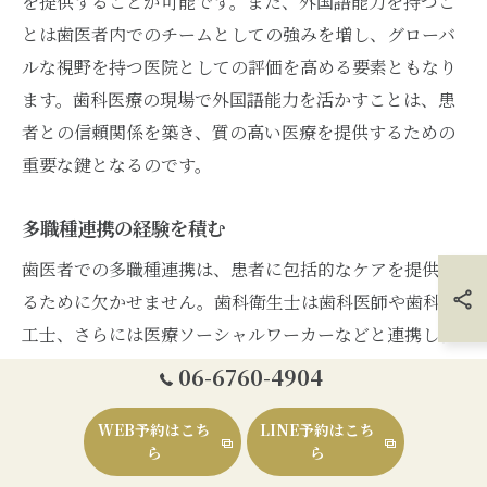
を提供することが可能です。また、外国語能力を持つこ
とは歯医者内でのチームとしての強みを増し、グローバ
ルな視野を持つ医院としての評価を高める要素ともなり
ます。歯科医療の現場で外国語能力を活かすことは、患
者との信頼関係を築き、質の高い医療を提供するための
重要な鍵となるのです。
多職種連携の経験を積む
歯医者での多職種連携は、患者に包括的なケアを提供す
るために欠かせません。歯科衛生士は歯科医師や歯科技
工士、さらには医療ソーシャルワーカーなどと連携し、
患者の健康を総合的にサポートします。このような多職
06-6760-4904
種連携の経験は、個々の専門性を深めるだけでなく、チ
WEB予約はこち
LINE予約はこち
ームワークスキルを磨く絶好の機会です。さらに、各職
ら
ら
種との連携を通じて得た知識や技術は、患者に対するア