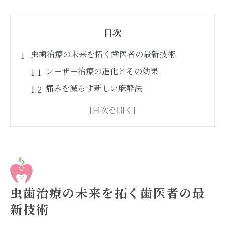
目次
虫歯治療の未来を拓く歯医者の最新技術
レーザー治療の進化とその効果
痛みを減らす新しい麻酔法
デジタル技術がもたらす精度の向上
虫歯治療におけるAIの活用
歯科用ロボットの導入事例
患者体験を変えるバーチャルリアリティ技
術
歯医者選びのポイント痛みを抑える虫歯治療
虫歯治療の未来を拓く歯医者の最
痛みが少ない治療法の選び方
新技術
リラックスできる歯医者の特徴