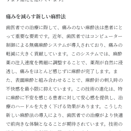
安心のための感染症対策
プライバシーを守る診療室設計
痛みを減らす新しい麻酔法
患者の声を反映したサービス
歯医者での治療に際して、痛みのない麻酔法は患者にと
自然素材を用いたリラックス空間
って重要な要素です。近年、歯医者ではコンピューター
制御による無痛麻酔システムが導入されており、痛みの
ホスピタリティの向上と患者満足度
軽減に大きく貢献しています。このシステムでは、麻酔
無痛治療のための心のケア
薬の注入速度を微細に調整することで、薬剤が自然に浸
歯医者の進化がもたらす痛みゼロへのアプロー
透し、痛みをほとんど感じずに麻酔が完了します。ま
チ
た、表面麻酔と組み合わせることで、麻酔針の刺入時の
無痛治療の実現に向けた取り組み
不快感を最小限に抑えています。この技術の進化は、特
痛みを感じにくくする最新技術
に麻酔に不安を感じる患者に対して安心感を提供し、治
心理的アプローチでの痛み軽減
療のハードルを大きく下げる効果があります。こうした
患者の不安を取り除くカウンセリング
新しい麻酔法の導入により、歯医者での治療がより快適
で前向きな体験となることが期待されています。技術の
薬剤を使った痛みゼロへの挑戦