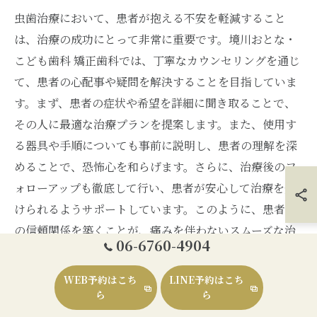
虫歯治療において、患者が抱える不安を軽減すること
は、治療の成功にとって非常に重要です。境川おとな・
こども歯科 矯正歯科では、丁寧なカウンセリングを通じ
て、患者の心配事や疑問を解決することを目指していま
す。まず、患者の症状や希望を詳細に聞き取ることで、
その人に最適な治療プランを提案します。また、使用す
る器具や手順についても事前に説明し、患者の理解を深
めることで、恐怖心を和らげます。さらに、治療後のフ
ォローアップも徹底して行い、患者が安心して治療を受
けられるようサポートしています。このように、患者と
の信頼関係を築くことが、痛みを伴わないスムーズな治
06-6760-4904
療に繋がるのです。
WEB予約はこち
LINE予約はこち
薬剤を使った痛みゼロへの挑戦
ら
ら