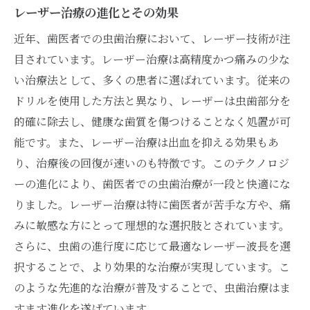
レーザー治療の進化とその効果
セカンドオピニオンの重要性
近年、歯医者での虫歯治療において、レーザー技術が注
患者レビューを活用した歯医者選び
目されています。レーザー治療は高精度かつ痛みの少な
最新技術を駆使する歯医者探しのコツ
い治療法として、多くの患者に選ばれています。従来の
小児患者に優しい歯医者の基準
ドリルを使用した方法と異なり、レーザーは虫歯部分を
歯医者の最先端技術で短時間で完了する虫歯治
的確に除去し、健康な歯質を傷つけることなく処置が可
療
能です。また、レーザー治療は出血を抑える効果もあ
効率的な治療法で通院回数を減らす
り、治療後の回復が速いのも特徴です。このテクノロジ
最新機器で実現する短時間治療
ーの進化により、歯医者での虫歯治療が一段と快適にな
りました。レーザー治療は特に歯医者が苦手な方や、痛
3Dプリント技術の応用
みに敏感な方にとって理想的な選択肢とされています。
歯科用CTスキャンでの迅速診断
さらに、虫歯の進行度に応じて最適なレーザー波長を選
短時間治療が可能な治療計画
択することで、より効果的な治療が実現しています。こ
短時間治療のメリットとデメリット
のような先進的な治療が普及することで、虫歯治療はま
虫歯治療の新常識歯医者で安心の治療環境
すます進化を遂げています。