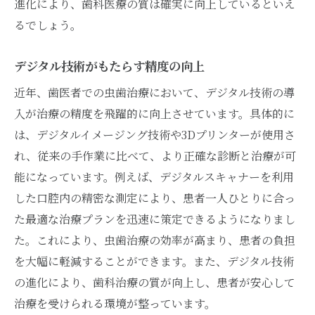
進化により、歯科医療の質は確実に向上しているといえ
最新の科学研究が示す無痛への道
るでしょう。
虫歯治療が変わる歯医者の最新アプローチを知
る
デジタル技術がもたらす精度の向上
予防歯科の重要性とその実践
近年、歯医者での虫歯治療において、デジタル技術の導
口腔内環境を整える新しい視点
入が治療の精度を飛躍的に向上させています。具体的に
エビデンスに基づく治療計画
は、デジタルイメージング技術や3Dプリンターが使用さ
歯科治療のパーソナライズ化
れ、従来の手作業に比べて、より正確な診断と治療が可
自然治癒力を引き出す治療法
能になっています。例えば、デジタルスキャナーを利用
長期的な健康を見据えた治療戦略
した口腔内の精密な測定により、患者一人ひとりに合っ
た最適な治療プランを迅速に策定できるようになりまし
安心して通える歯医者選びと虫歯治療の新基準
た。これにより、虫歯治療の効率が高まり、患者の負担
地域密着型歯医者の選び方
を大幅に軽減することができます。また、デジタル技術
患者に寄り添う治療の提供
の進化により、歯科治療の質が向上し、患者が安心して
初診での安心感を与えるポイント
治療を受けられる環境が整っています。
家族全員で通える歯医者の特徴