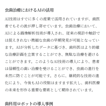
治療後のフォローアップ体制
虫歯治療におけるAIの活用
信頼できる歯科医師の見分け方
AI技術はすでに多くの産業で活用されていますが、歯医
歯医者の革新技術患者に優しい虫歯治療の未来
者でもその波が押し寄せています。虫歯治療において、
ナビゲーション技術を用いた精密治療
AIによる画像解析技術が導入され、従来の視診や触診で
は捉えきれない微細な虫歯の早期発見が可能となってい
バイオマテリアルの活用とその可能性
ます。AIが分析したデータに基づき、歯科医はより的確
環境に配慮した持続可能な歯科医療
な治療計画を立案することができ、無駄な治療を避ける
患者参加型の治療プロセス
ことができます。このようなAI技術の導入により、患者
技術革新がもたらす患者利益
は信頼性の高い治療を受けることができ、虫歯の進行を
未来の歯科治療に必要なスキルセット
未然に防ぐことが可能です。さらに、継続的な技術の進
化により、今後もAIの役割はますます拡大し、歯科医療
の未来を形作る重要な要素として期待されています。
歯科用ロボットの導入事例