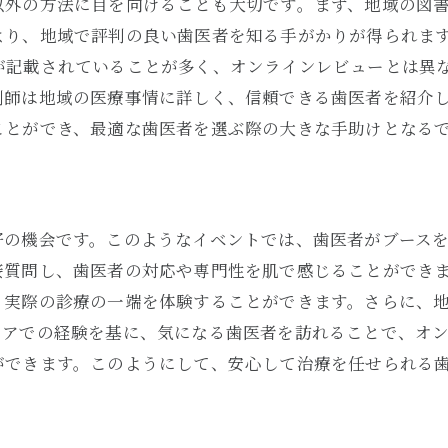
以外の方法に目を向けることも大切です。まず、地域の図
治療計画の透明性を確保する
より、地域で評判の良い歯医者を知る手がかりが得られま
歯医者の専門誌での評価を確認する
が記載されていることが多く、オンラインレビューとは異
地域の健康議会での評判を調査
剤師は地域の医療事情に詳しく、信頼できる歯医者を紹介
歯医者の選び方で後悔しないための秘訣
ことができ、最適な歯医者を選ぶ際の大きな手助けとなる
長期的な治療計画を相談する
家族や友人からの推薦を求める
歯医者の教育背景と資格を確認
好の機会です。このようなイベントでは、歯医者がブース
費用対効果を分析する
接質問し、歯医者の対応や専門性を肌で感じることができ
患者の満足度調査結果を参考にする
、実際の診療の一端を体験することができます。さらに、
ェアでの経験を基に、気になる歯医者を訪れることで、オ
治療後のフォローアップ体制の確認
ができます。このようにして、安心して治療を任せられる
地元で愛される歯医者になるための条件とは
地域社会との積極的な交流
患者のニーズに応える柔軟性