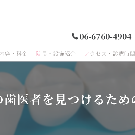
06-6760-4904
療内容・料金
院長・設備紹介
アクセス・診療時
小児歯科
小児矯正
成人
の歯医者を見つけるため
顎関節症
予防治療
口腔
再生療法
インプラント
セラ