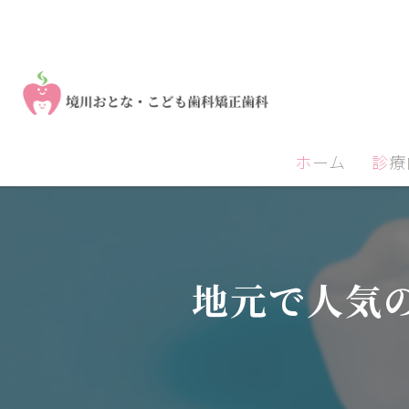
ホーム
診
地元で人気