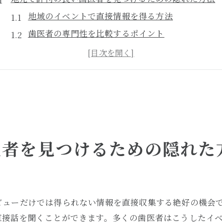
地域のイベントで直接情報を得る方法
歯医者の専門性を比較するポイント
信頼できる地元の医療コミュニティの活用
歯医者のウェブサイトで見るべき情報
オンライン以外での情報収集のコツ
地元の健康フェアでの歯医者探し
歯医者選びで見落としがちな重要ポイント
診療時間の柔軟性を確認する
医者を見つけるための隠れた
アフターフォローの充実度を見る
歯医者のコミュニケーション能力を評価する
技術と設備の最新度をチェック
ビューだけでは得られない情報を直接収集する絶好の機会
保険対応の詳細を確認する
直接話を聞くことができます。多くの歯医者はこうしたイ