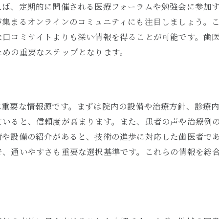
地元からのフィードバックを重視する姿勢
えば、定期的に開催される医療フォーラムや勉強会に参加
が集まるオンラインのコミュニティにも注目しましょう。
最新の治療技術の導入状況
な口コミサイトよりも深い情報を得ることが可能です。歯
隠れた名医を見つけるための歯医者探しのコツ
ための重要なステップとなります。
専門分野での受賞歴の有無を確認
地域内の隠れた名医の見極め方
地元の医療ネットワークを活用する
は重要な情報源です。まずは院内の設備や治療方針、診療
定期的なイベントでの医師との交流
ていると、信頼度が高まります。また、患者の声や治療例
専門機関からの推薦をチェック
術や設備の紹介があると、技術の進歩に対応した歯医者で
医療機関への直接訪問の価値
で、通いやすさも重要な選択基準です。これらの情報を総
評判の良い歯医者を見つけるために知っておくべきこ
治療開始前の無料カウンセリングの有無
治療結果の事例紹介を確認する
設備の最新性と清潔さを重視