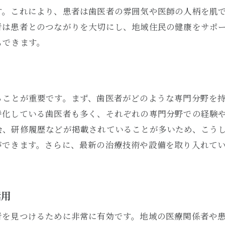
治療方針と患者への説明の丁寧さ
す。これにより、患者は歯医者の雰囲気や医師の人柄を肌
口コミだけではない理想の歯医者を見つける方法
者は患者とのつながりを大切にし、地域住民の健康をサポ
直接体験談を集める効果的な方法
もできます。
地域の健康アドバイザーに相談するメリット
評判だけでなくスタッフの応対を重視する
診療スタイルの多様性を考慮する
ることが重要です。まず、歯医者がどのような専門分野を
患者教育に力を入れているか確認する
特化している歯医者も多く、それぞれの専門分野での経験
地元の健康雑誌や新聞記事を参考にする
会、研修履歴などが掲載されていることが多いため、こう
地域で評判の歯医者の共通点を探る
ができます。さらに、最新の治療技術や設備を取り入れて
長期的な地域貢献活動の有無
患者からの信頼度が高い理由
活用
治療へのこだわりと実績を比較
スタッフの経験と教育制度
者を見つけるために非常に有効です。地域の医療関係者や