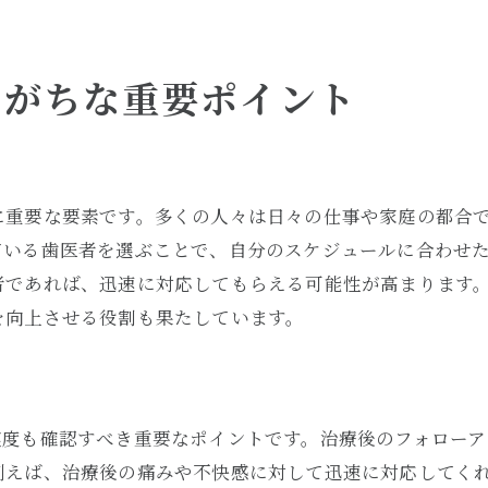
患者中心の治療方針の重要性
信頼関係を築くためのコミュニケーション
しがちな重要ポイント
地域イベントへの積極的参加
最新の技術と知識の継続的な更新
に重要な要素です。多くの人々は日々の仕事や家庭の都合
ている歯医者を選ぶことで、自分のスケジュールに合わせ
者であれば、迅速に対応してもらえる可能性が高まります
を向上させる役割も果たしています。
実度も確認すべき重要なポイントです。治療後のフォローア
例えば、治療後の痛みや不快感に対して迅速に対応してく