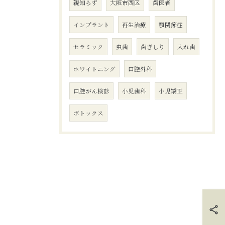
親知らず
大阪市西区
歯医者
インプラント
再生治療
顎関節症
セラミック
虫歯
歯ぎしり
入れ歯
ホワイトニング
口腔外科
口腔がん検診
小児歯科
小児矯正
ボトックス