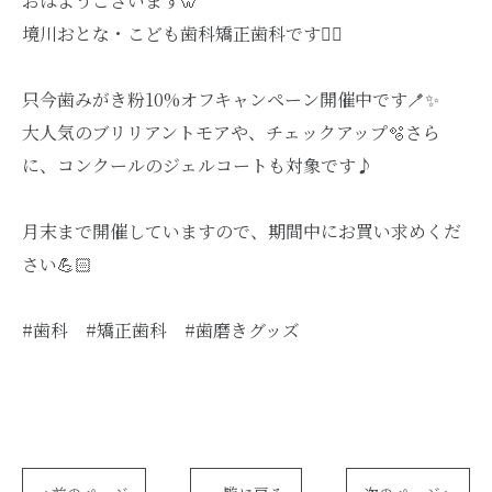
おはようございます🦷
境川おとな・こども歯科矯正歯科です🙂‍↕️
只今歯みがき粉10%オフキャンペーン開催中です🪥✨
大人気のブリリアントモアや、チェックアップ🫧さら
に、コンクールのジェルコートも対象です♪
月末まで開催していますので、期間中にお買い求めくだ
さい💪🏻
#歯科 #矯正歯科 #歯磨きグッズ