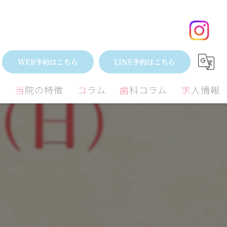
WEB予約はこちら
LINE予約はこちら
間
当院の特徴
コラム
歯科コラム
求人情報
小児歯科
矯正
むし歯
矯正
外科
歯周病治療
歯周病
ミック
ホワイトニング
予防歯科
親知らず