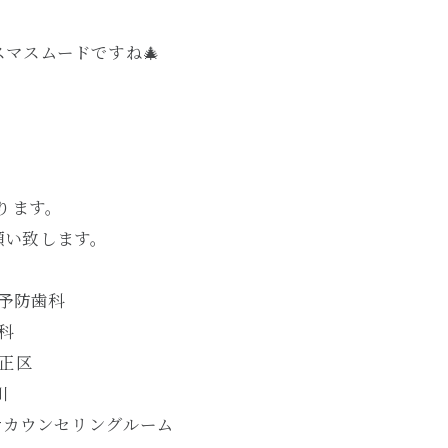
マスムードですね🎄
なります。
願い致します。
#予防歯科
科
大正区
川
#カウンセリングルーム