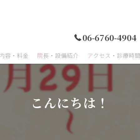
06-6760-4904
療内容・料金
院長・設備紹介
アクセス・診療時
小児歯科
小児矯正
成人
こんにちは！
顎関節症
予防治療
口腔
再生療法
インプラント
セラ