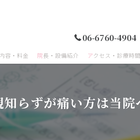
06-6760-4904
療内容・料金
院長・設備紹介
アクセス・診療時
小児歯科
小児矯正
成人
親知らずが痛い方は当院
顎関節症
予防治療
口腔
再生療法
インプラント
セラ