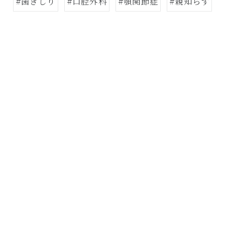
#歯ぎしり
#口腔外科
#顎関節症
#親知らず