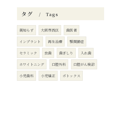
タグ
Tags
親知らず
大阪市西区
歯医者
インプラント
再生治療
顎関節症
セラミック
虫歯
歯ぎしり
入れ歯
ホワイトニング
口腔外科
口腔がん検診
小児歯科
小児矯正
ボトックス