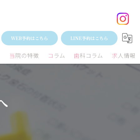
親知らずが痛い方は当院へ
WEB予約はこちら
LINE予約はこちら
間
当院の特徴
コラム
歯科コラム
求人情報
小児歯科
矯正
むし歯
矯正
へ
外科
歯周病治療
歯周病
ミック
ホワイトニング
予防歯科
親知らず